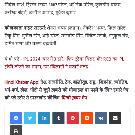
मिचेल मार्श, ट्रिस्टन स्टब्स, अक्षर पटेल, अभिषेक पोरेल, कुलदीप यादव,
एनरिक नॉर्ट्जे, खलील अहमद, मुकेश कुमार
कोलकाता नाइट राइडर्स:
श्रेयस अय्यर (कप्तान), वेंकटेश अय्यर, फिल सॉल्ट,
रिंकू सिंह, सुनील नरेन, आंद्रे रसेल, रमनदीप सिंह, मिचेल स्टार्क, अनुकूल रॉय,
हर्षित राणा और वरुण चक्रवर्ती
ये भी पढ़ें:-
IPL 2024: चार में 3 हारे…फिर टूटेगा विराट और RCB का IPL
ट्रॉफी जीतने का सपना, इस खिलाड़ी ने बताई वजह
Hindi Khabar App
: देश, राजनीति, टेक, बॉलीवुड, राष्ट्र, बिज़नेस, ज्योतिष,
धर्म-कर्म, खेल, ऑटो से जुड़ी ख़बरो को मोबाइल पर पढ़ने के लिए हमारे ऐप
को प्ले स्टोर से डाउनलोड कीजिए.
हिन्दी ख़बर ऐप
LinkedIn
Tumblr
Pinterest
Reddit
VKontakte
Share via Email
Print