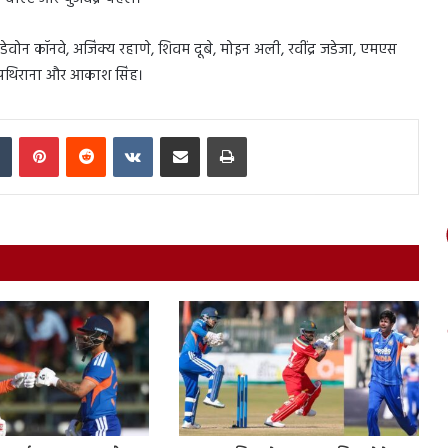
ेवोन कॉनवे, अजिंक्य रहाणे, शिवम दूबे, मोइन अली, रवींद्र जडेजा, एमएस
शा पथिराना और आकाश सिंह।
In
Tumblr
Pinterest
Reddit
VKontakte
Share via Email
Print