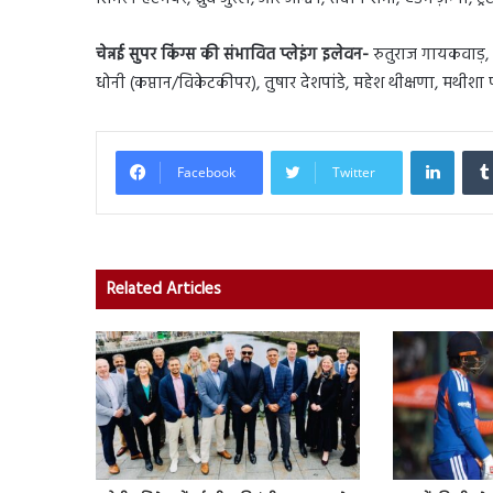
चेन्नई सुपर किंग्स की संभावित प्लेइंग इलेवन-
रुतुराज गायकवाड़, ड
धोनी (कप्तान/विकेटकीपर), तुषार देशपांडे, महेश थीक्षणा, मथी
Linked
Facebook
Twitter
Related Articles