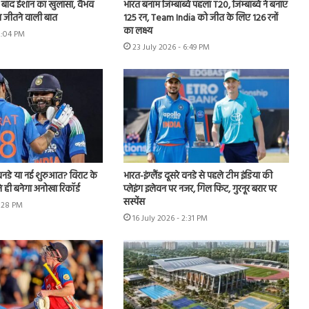
े बाद ईशान का खुलासा, वैभव
भारत बनाम जिम्बाब्वे पहला T20, जिम्बाब्वे ने बनाए
 जीतने वाली बात
125 रन, Team India को जीत के लिए 126 रनों
का लक्ष्य
2:04 PM
23 July 2026 - 6:49 PM
नडे या नई शुरुआत? विराट के
भारत-इंग्लैंड दूसरे वनडे से पहले टीम इंडिया की
 ही बनेगा अनोखा रिकॉर्ड
प्लेइंग इलेवन पर नजर, गिल फिट, गुरनूर बरार पर
सस्पेंस
4:28 PM
16 July 2026 - 2:31 PM