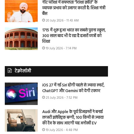
नीट परीक्षा में सफलता “शिक्षा क्रांति” के
व्यापक प्रभाव को उजागर करती है: शिक्षा मंत्री
बैंस
20 July 2026 - 11:43 AM
1715 में शुरू हुआ भारत का सबसे पुराना स्कूल,
300 साल बाद भी दे रहा है हजारों छात्रों को
शिक्षा
19 July 2026 - 7:14 PM
टेक्नोलॉजी
iOS 27 में नई Siri होगी पहले से ज्यादा स्मार्ट,
ChatGPT और Gemini को देगी टक्कर
25 July 2026 - 7:52 PM
Audi और Apple के पूर्व डिजाइनरों ने बनाई
लग्जरी इलेक्ट्रिक बग्गी, 100 किमी से ज्यादा
की रेंज के साथ आएगी यह अनोखी EV
19 July 2026 - 4:48 PM