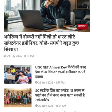
वायरल
अमेरिका में नौकरी नहीं मिली तो भारत लौटे
सॉफ्टवेयर इंजीनियर, बोले- संघर्ष ने बहुत कुछ
सिखाया
29 July 2026 - 8:00 PM
UGC NET Answer Key में देरी की वजह
पेपर लीक विवाद? लाखों उम्मीदवार कर रहे
इंतजार
26 July 2026 - 6:11 PM
SC छात्रों के लिए बड़ा अपडेट! 15 अगस्त से
पहले कर लें ये काम, वरना अटक सकती है
स्कॉलरशिप
22 July 2026 - 11:54 AM