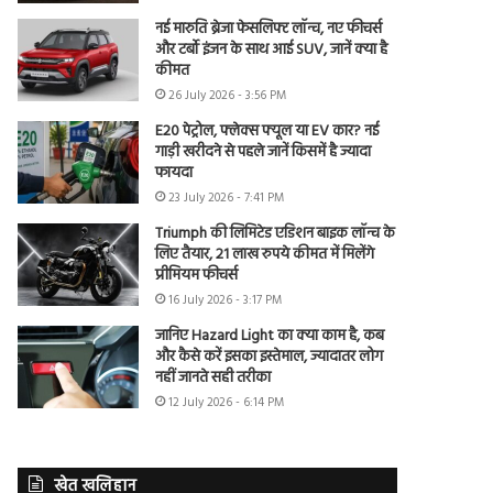
नई मारुति ब्रेजा फेसलिफ्ट लॉन्च, नए फीचर्स
और टर्बो इंजन के साथ आई SUV, जानें क्या है
कीमत
26 July 2026 - 3:56 PM
E20 पेट्रोल, फ्लेक्स फ्यूल या EV कार? नई
गाड़ी खरीदने से पहले जानें किसमें है ज्यादा
फायदा
23 July 2026 - 7:41 PM
Triumph की लिमिटेड एडिशन बाइक लॉन्च के
लिए तैयार, 21 लाख रुपये कीमत में मिलेंगे
प्रीमियम फीचर्स
16 July 2026 - 3:17 PM
जानिए Hazard Light का क्या काम है, कब
और कैसे करें इसका इस्तेमाल, ज्यादातर लोग
नहीं जानते सही तरीका
12 July 2026 - 6:14 PM
खेत खलिहान