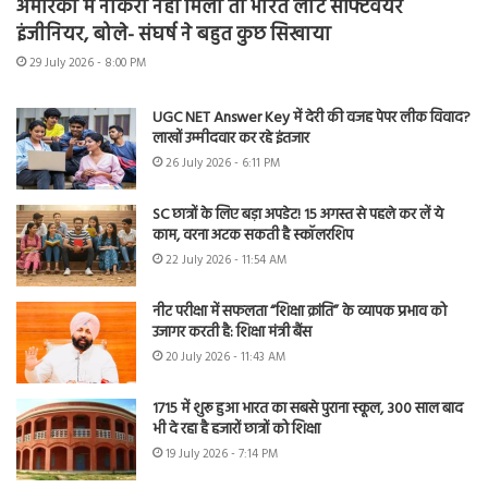
अमेरिका में नौकरी नहीं मिली तो भारत लौटे सॉफ्टवेयर
इंजीनियर, बोले- संघर्ष ने बहुत कुछ सिखाया
29 July 2026 - 8:00 PM
UGC NET Answer Key में देरी की वजह पेपर लीक विवाद?
लाखों उम्मीदवार कर रहे इंतजार
26 July 2026 - 6:11 PM
SC छात्रों के लिए बड़ा अपडेट! 15 अगस्त से पहले कर लें ये
काम, वरना अटक सकती है स्कॉलरशिप
22 July 2026 - 11:54 AM
नीट परीक्षा में सफलता “शिक्षा क्रांति” के व्यापक प्रभाव को
उजागर करती है: शिक्षा मंत्री बैंस
20 July 2026 - 11:43 AM
1715 में शुरू हुआ भारत का सबसे पुराना स्कूल, 300 साल बाद
भी दे रहा है हजारों छात्रों को शिक्षा
19 July 2026 - 7:14 PM