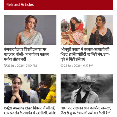
Related Articles
कंगना रनौत का विवादित बयान पर
‘भोजपुरी बवाल’ में काजल-अम्रपाली की
पलटवार, बोलीं- आजादी का मतलब
भिड़ंत, इनसिक्योरिटी पर छिड़ी जंग, एक-
मर्यादा तोड़ना नहीं
दूजे से भिड़ीं हसिनाएं
29 July 2026 - 7:00 PM
25 July 2026 - 6:57 PM
एक्ट्रेस Ayesha Khan हिरासत में ली गईं,
आधी रात सलमान खान का पोस्ट वायरल,
CJP प्रदर्शन के समर्थन में पहुंची थीं, जानिए
फैंस से पूछा- “आपकी तबीयत कैसी है?”