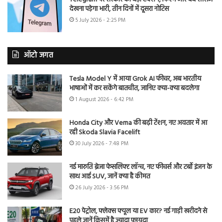
देखना पड़ेगा भारी, तीन दिनों में दूसरा नोटिस
5 July 2026 - 2:25 PM
ऑटो जगत
Tesla Model Y में आया Grok AI फीचर, अब भारतीय
भाषाओं में कर सकेंगे बातचीत, जानिए क्या-क्या बदलेगा
1 August 2026 - 6:42 PM
Honda City और Verna की बढ़ी टेंशन, नए अवतार में आ
रही Skoda Slavia Facelift
30 July 2026 - 7:48 PM
नई मारुति ब्रेजा फेसलिफ्ट लॉन्च, नए फीचर्स और टर्बो इंजन के
साथ आई SUV, जानें क्या है कीमत
26 July 2026 - 3:56 PM
E20 पेट्रोल, फ्लेक्स फ्यूल या EV कार? नई गाड़ी खरीदने से
पहले जानें किसमें है ज्यादा फायदा