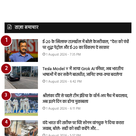
ताज़ा समाचार
ई-20 के खिलाफ टाउनहॉल में बोले केजरीवाल, ‘‘देश को पंपों
पर शुद्ध पेट्रोल और ई-20 का विकल्प दे सरकार
1 August 2026 - 7:35 PM
Tesla Model Y में आया Grok AI फीचर, अब भारतीय
भाषाओं में कर सकेंगे बातचीत, जानिए क्या-क्या बदलेगा
1 August 2026 - 6:42 PM
श्रीलंका दौरे से पहले टीम इंडिया के वॉर्म-अप मैच में बदलाव,
अब इतने दिन का होगा मुकाबला
1 August 2026 - 6:11 PM
वंदे भारत की तारीफ पर घिरे सोनम वांगचुक ने दिया करारा
जवाब, बोले- सही को सही कहेंगे और…
1 August 2026 - 5:57 PM