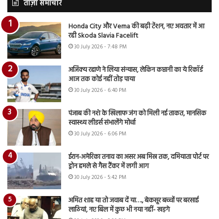
ताज़ा समाचार
Honda City और Verna की बढ़ी टेंशन, नए अवतार में आ
रही Skoda Slavia Facelift
30 July 2026 - 7:48 PM
अजिंक्य रहाणे ने लिया संन्यास, लेकिन कप्तानी का ये रिकॉर्ड
आज तक कोई नहीं तोड़ पाया
30 July 2026 - 6:40 PM
पंजाब की नशे के खिलाफ जंग को मिली नई ताकत, मानसिक
स्वास्थ्य लीडर्स संभालेंगे मोर्चा
30 July 2026 - 6:06 PM
ईरान-अमेरिका तनाव का असर अब मिस्र तक, दमियाता पोर्ट पर
ड्रोन हमले से गैस टैंकर में लगी आग
30 July 2026 - 5:42 PM
अमित शाह या तो जवाब दें या…., बेकसूर बच्चों पर बरसाई
लाठियां, नए बिल में कुछ भी नया नहीं- खड़गे