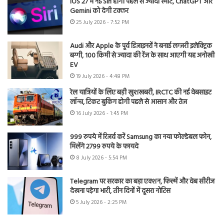
iOS 27 में नई Siri होगी पहले से ज्यादा स्मार्ट, ChatGPT और
Gemini को देगी टक्कर
25 July 2026 - 7:52 PM
Audi और Apple के पूर्व डिजाइनरों ने बनाई लग्जरी इलेक्ट्रिक
बग्गी, 100 किमी से ज्यादा की रेंज के साथ आएगी यह अनोखी
EV
19 July 2026 - 4:48 PM
रेल यात्रियों के लिए बड़ी खुशखबरी, IRCTC की नई वेबसाइट
लॉन्च, टिकट बुकिंग होगी पहले से आसान और तेज
16 July 2026 - 1:45 PM
999 रुपये में रिजर्व करें Samsung का नया फोल्डेबल फोन,
मिलेंगे 2799 रुपये के फायदे
8 July 2026 - 5:54 PM
Telegram पर सरकार का बड़ा एक्शन, फिल्में और वेब सीरीज
देखना पड़ेगा भारी, तीन दिनों में दूसरा नोटिस
5 July 2026 - 2:25 PM