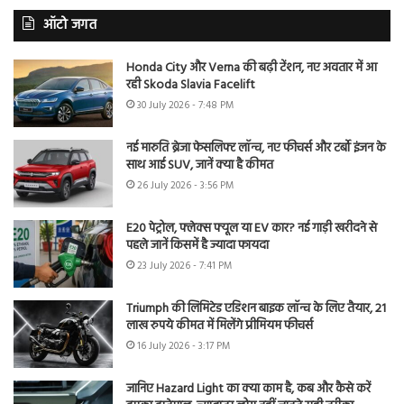
ऑटो जगत
Honda City और Verna की बढ़ी टेंशन, नए अवतार में आ
रही Skoda Slavia Facelift
30 July 2026 - 7:48 PM
नई मारुति ब्रेजा फेसलिफ्ट लॉन्च, नए फीचर्स और टर्बो इंजन के
साथ आई SUV, जानें क्या है कीमत
26 July 2026 - 3:56 PM
E20 पेट्रोल, फ्लेक्स फ्यूल या EV कार? नई गाड़ी खरीदने से
पहले जानें किसमें है ज्यादा फायदा
23 July 2026 - 7:41 PM
Triumph की लिमिटेड एडिशन बाइक लॉन्च के लिए तैयार, 21
लाख रुपये कीमत में मिलेंगे प्रीमियम फीचर्स
16 July 2026 - 3:17 PM
जानिए Hazard Light का क्या काम है, कब और कैसे करें