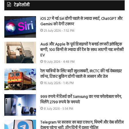
टेक्नोलॉजी
iOS 27 में नई Siri होगी पहले से ज्यादा स्मार्ट, ChatGPT और
Gemini को देगी टक्कर
25 July 2026 - 7:52 PM
Audi और Apple के पूर्व डिजाइनरों ने बनाई लग्जरी इलेक्ट्रिक
बग्गी, 100 किमी से ज्यादा की रेंज के साथ आएगी यह अनोखी
EV
19 July 2026 - 4:48 PM
रेल यात्रियों के लिए बड़ी खुशखबरी, IRCTC की नई वेबसाइट
लॉन्च, टिकट बुकिंग होगी पहले से आसान और तेज
16 July 2026 - 1:45 PM
999 रुपये में रिजर्व करें Samsung का नया फोल्डेबल फोन,
मिलेंगे 2799 रुपये के फायदे
8 July 2026 - 5:54 PM
Telegram पर सरकार का बड़ा एक्शन, फिल्में और वेब सीरीज
देखना पड़ेगा भारी, तीन दिनों में दूसरा नोटिस