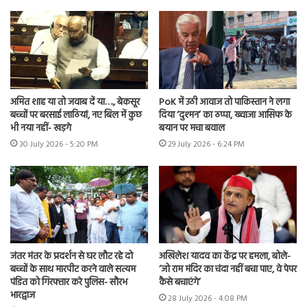
अमित शाह या तो जवाब दें या…., बेकसूर
PoK में उठी आवाज तो पाकिस्तान ने लगा
बच्चों पर बरसाई लाठियां, नए बिल में कुछ
दिया ‘दुश्मन’ का ठप्पा, ख्वाजा आसिफ के
भी नया नहीं- खड़गे
बयान पर मचा बवाल
30 July 2026 - 5:20 PM
29 July 2026 - 6:24 PM
जंतर मंतर के प्रदर्शन से घर लौट रहे दो
अखिलेश यादव का केंद्र पर हमला, बोले-
बच्चों के साथ मारपीट करने वाले सत्यम
‘जो राम मंदिर का चंदा नहीं बचा पाए, वे पेपर
पंडित को गिरफ्तार करे पुलिस- सौरभ
कैसे बचाएंगे’
भारद्वाज
28 July 2026 - 4:08 PM