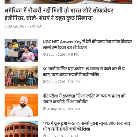
अमेरिका में नौकरी नहीं मिली तो भारत लौटे सॉफ्टवेयर
इंजीनियर, बोले- संघर्ष ने बहुत कुछ सिखाया
29 July 2026 - 8:00 PM
UGC NET Answer Key में देरी की वजह पेपर लीक विवाद?
लाखों उम्मीदवार कर रहे इंतजार
26 July 2026 - 6:11 PM
SC छात्रों के लिए बड़ा अपडेट! 15 अगस्त से पहले कर लें ये
काम, वरना अटक सकती है स्कॉलरशिप
22 July 2026 - 11:54 AM
नीट परीक्षा में सफलता “शिक्षा क्रांति” के व्यापक प्रभाव को
उजागर करती है: शिक्षा मंत्री बैंस
20 July 2026 - 11:43 AM
1715 में शुरू हुआ भारत का सबसे पुराना स्कूल, 300 साल बाद
भी दे रहा है हजारों छात्रों को शिक्षा
19 July 2026 - 7:14 PM