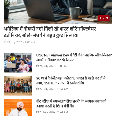
वायरल
अमेरिका में नौकरी नहीं मिली तो भारत लौटे सॉफ्टवेयर
इंजीनियर, बोले- संघर्ष ने बहुत कुछ सिखाया
29 July 2026 - 8:00 PM
UGC NET Answer Key में देरी की वजह पेपर लीक विवाद?
लाखों उम्मीदवार कर रहे इंतजार
26 July 2026 - 6:11 PM
SC छात्रों के लिए बड़ा अपडेट! 15 अगस्त से पहले कर लें ये
काम, वरना अटक सकती है स्कॉलरशिप
22 July 2026 - 11:54 AM
नीट परीक्षा में सफलता “शिक्षा क्रांति” के व्यापक प्रभाव को
उजागर करती है: शिक्षा मंत्री बैंस
20 July 2026 - 11:43 AM