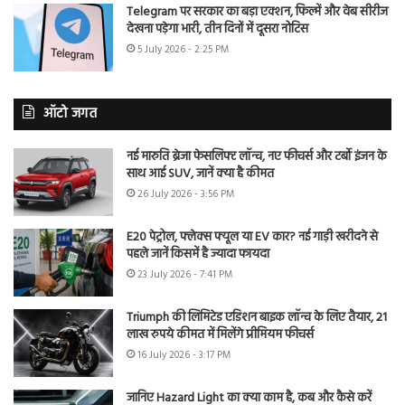
Telegram पर सरकार का बड़ा एक्शन, फिल्में और वेब सीरीज
देखना पड़ेगा भारी, तीन दिनों में दूसरा नोटिस
5 July 2026 - 2:25 PM
ऑटो जगत
नई मारुति ब्रेजा फेसलिफ्ट लॉन्च, नए फीचर्स और टर्बो इंजन के
साथ आई SUV, जानें क्या है कीमत
26 July 2026 - 3:56 PM
E20 पेट्रोल, फ्लेक्स फ्यूल या EV कार? नई गाड़ी खरीदने से
पहले जानें किसमें है ज्यादा फायदा
23 July 2026 - 7:41 PM
Triumph की लिमिटेड एडिशन बाइक लॉन्च के लिए तैयार, 21
लाख रुपये कीमत में मिलेंगे प्रीमियम फीचर्स
16 July 2026 - 3:17 PM
जानिए Hazard Light का क्या काम है, कब और कैसे करें