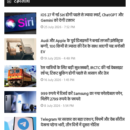
टेक्नोलॉजी
iOS 27 में नई Siri होगी पहले से ज्यादा स्मार्ट, ChatGPT और
Gemini को देगी टक्कर
25 July 2026 - 7:52 PM
Audi और Apple के पूर्व डिजाइनरों ने बनाई लग्जरी इलेक्ट्रिक
बग्गी, 100 किमी से ज्यादा की रेंज के साथ आएगी यह अनोखी
EV
19 July 2026 - 4:48 PM
रेल यात्रियों के लिए बड़ी खुशखबरी, IRCTC की नई वेबसाइट
लॉन्च, टिकट बुकिंग होगी पहले से आसान और तेज
16 July 2026 - 1:45 PM
999 रुपये में रिजर्व करें Samsung का नया फोल्डेबल फोन,
मिलेंगे 2799 रुपये के फायदे
8 July 2026 - 5:54 PM
Telegram पर सरकार का बड़ा एक्शन, फिल्में और वेब सीरीज
देखना पड़ेगा भारी, तीन दिनों में दूसरा नोटिस