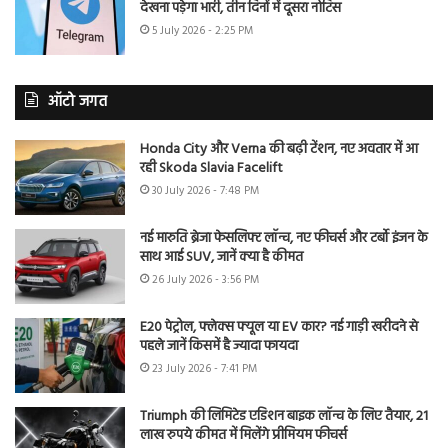
देखना पड़ेगा भारी, तीन दिनों में दूसरा नोटिस
5 July 2026 - 2:25 PM
ऑटो जगत
Honda City और Verna की बढ़ी टेंशन, नए अवतार में आ
रही Skoda Slavia Facelift
30 July 2026 - 7:48 PM
नई मारुति ब्रेजा फेसलिफ्ट लॉन्च, नए फीचर्स और टर्बो इंजन के
साथ आई SUV, जानें क्या है कीमत
26 July 2026 - 3:56 PM
E20 पेट्रोल, फ्लेक्स फ्यूल या EV कार? नई गाड़ी खरीदने से
पहले जानें किसमें है ज्यादा फायदा
23 July 2026 - 7:41 PM
Triumph की लिमिटेड एडिशन बाइक लॉन्च के लिए तैयार, 21
लाख रुपये कीमत में मिलेंगे प्रीमियम फीचर्स