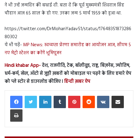
ने भी उन्हें जन्मदिन की बधाई दी. बता दें कि पूर्व मुख्यमंत्री शिवराज सिंह
चौहान आज 65 साल के हो गए. उनका जन्म 5 मार्च 1959 को हुआ था.
https://twitter.com/DrMohanYadav51/status/17648351873286
80302
ये भी पढ़ें-
MP News: स्वच्छता प्रेरणा समारोह का आयोजन आज, सीएम 5
नए मेट्रो स्टेशन का करेंगे भूमिपूजन
Hindi khabar App-
देश, राजनीति, टेक, बॉलीवुड, राष्ट्र, बिज़नेस, ज्योतिष,
धर्म-कर्म, खेल, ऑटो से जुड़ी ख़बरों को मोबाइल पर पढ़ने के लिए हमारे ऐप
को प्ले स्टोर से डाउनलोड कीजिए l
हिन्दी ख़बर ऐप
LinkedIn
Tumblr
Pinterest
Reddit
VKontakte
Share via Email
Print