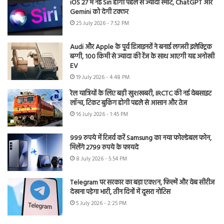
iOS 27 में नई Siri होगी पहले से ज्यादा स्मार्ट, ChatGPT और
Gemini को देगी टक्कर
25 July 2026 - 7:52 PM
Audi और Apple के पूर्व डिजाइनरों ने बनाई लग्जरी इलेक्ट्रिक
बग्गी, 100 किमी से ज्यादा की रेंज के साथ आएगी यह अनोखी
EV
19 July 2026 - 4:48 PM
रेल यात्रियों के लिए बड़ी खुशखबरी, IRCTC की नई वेबसाइट
लॉन्च, टिकट बुकिंग होगी पहले से आसान और तेज
16 July 2026 - 1:45 PM
999 रुपये में रिजर्व करें Samsung का नया फोल्डेबल फोन,
मिलेंगे 2799 रुपये के फायदे
8 July 2026 - 5:54 PM
Telegram पर सरकार का बड़ा एक्शन, फिल्में और वेब सीरीज
देखना पड़ेगा भारी, तीन दिनों में दूसरा नोटिस
5 July 2026 - 2:25 PM