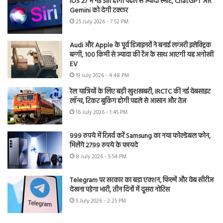
iOS 27 में नई Siri होगी पहले से ज्यादा स्मार्ट, ChatGPT और
Gemini को देगी टक्कर
25 July 2026 - 7:52 PM
Audi और Apple के पूर्व डिजाइनरों ने बनाई लग्जरी इलेक्ट्रिक
बग्गी, 100 किमी से ज्यादा की रेंज के साथ आएगी यह अनोखी
EV
19 July 2026 - 4:48 PM
रेल यात्रियों के लिए बड़ी खुशखबरी, IRCTC की नई वेबसाइट
लॉन्च, टिकट बुकिंग होगी पहले से आसान और तेज
16 July 2026 - 1:45 PM
999 रुपये में रिजर्व करें Samsung का नया फोल्डेबल फोन,
मिलेंगे 2799 रुपये के फायदे
8 July 2026 - 5:54 PM
Telegram पर सरकार का बड़ा एक्शन, फिल्में और वेब सीरीज
देखना पड़ेगा भारी, तीन दिनों में दूसरा नोटिस
5 July 2026 - 2:25 PM