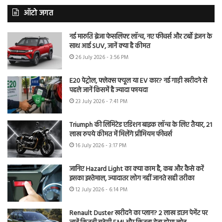
ऑटो जगत
नई मारुति ब्रेजा फेसलिफ्ट लॉन्च, नए फीचर्स और टर्बो इंजन के
साथ आई SUV, जानें क्या है कीमत
26 July 2026 - 3:56 PM
E20 पेट्रोल, फ्लेक्स फ्यूल या EV कार? नई गाड़ी खरीदने से
पहले जानें किसमें है ज्यादा फायदा
23 July 2026 - 7:41 PM
Triumph की लिमिटेड एडिशन बाइक लॉन्च के लिए तैयार, 21
लाख रुपये कीमत में मिलेंगे प्रीमियम फीचर्स
16 July 2026 - 3:17 PM
जानिए Hazard Light का क्या काम है, कब और कैसे करें
इसका इस्तेमाल, ज्यादातर लोग नहीं जानते सही तरीका
12 July 2026 - 6:14 PM
Renault Duster खरीदने का प्लान? 2 लाख डाउन पेमेंट पर