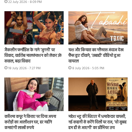
22 July 2026 - 8:09 PM
जैकलीन फर्नांडिस के गाने ‘जुगनी’ पर
यश और कियारा का ग्लैमरस अंदाज देख
विवाद, वार्डरोब मालफंक्शन को लेकर उठे
फैंस हुए दीवाने, ‘तबाही’ वीडियो हुआ
सवाल, बढ़ा विवाद
वायरल
18 July 2026 - 7:27 PM
8 July 2026 - 5:05 PM
करिश्मा कपूर ने किराए पर दिया अपना
महेश भट्ट की थिएटर में धमाकेदार वापसी,
करोड़ों का आलीशान घर, हर महीने
नई कहानी से करेंगे दिलों पर राज, ‘वो सुबह
कमाएंगी लाखों रुपये
हम ही से आएगी’ का प्रीमियर तय