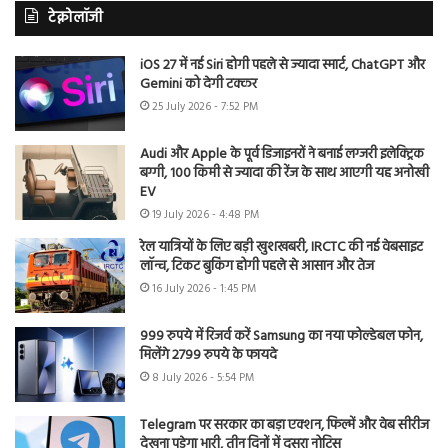
टेक्नोलॉजी
iOS 27 में नई Siri होगी पहले से ज्यादा स्मार्ट, ChatGPT और
Gemini को देगी टक्कर
25 July 2026 - 7:52 PM
Audi और Apple के पूर्व डिजाइनरों ने बनाई लग्जरी इलेक्ट्रिक
बग्गी, 100 किमी से ज्यादा की रेंज के साथ आएगी यह अनोखी
EV
19 July 2026 - 4:48 PM
रेल यात्रियों के लिए बड़ी खुशखबरी, IRCTC की नई वेबसाइट
लॉन्च, टिकट बुकिंग होगी पहले से आसान और तेज
16 July 2026 - 1:45 PM
999 रुपये में रिजर्व करें Samsung का नया फोल्डेबल फोन,
मिलेंगे 2799 रुपये के फायदे
8 July 2026 - 5:54 PM
Telegram पर सरकार का बड़ा एक्शन, फिल्में और वेब सीरीज
देखना पड़ेगा भारी, तीन दिनों में दूसरा नोटिस