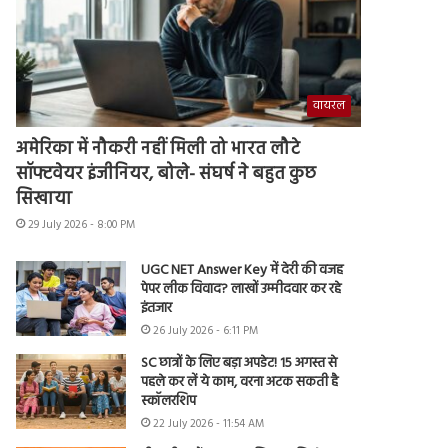
वायरल
अमेरिका में नौकरी नहीं मिली तो भारत लौटे
सॉफ्टवेयर इंजीनियर, बोले- संघर्ष ने बहुत कुछ
सिखाया
29 July 2026 - 8:00 PM
UGC NET Answer Key में देरी की वजह
पेपर लीक विवाद? लाखों उम्मीदवार कर रहे
इंतजार
26 July 2026 - 6:11 PM
SC छात्रों के लिए बड़ा अपडेट! 15 अगस्त से
पहले कर लें ये काम, वरना अटक सकती है
स्कॉलरशिप
22 July 2026 - 11:54 AM