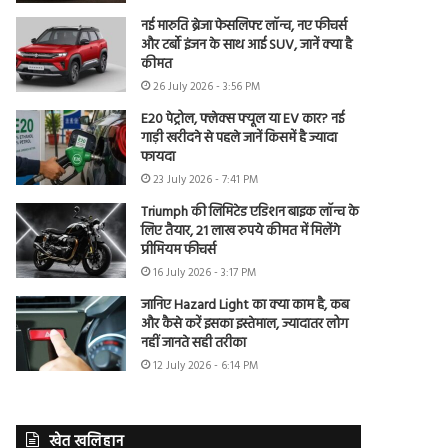
नई मारुति ब्रेजा फेसलिफ्ट लॉन्च, नए फीचर्स
और टर्बो इंजन के साथ आई SUV, जानें क्या है
कीमत
26 July 2026 - 3:56 PM
E20 पेट्रोल, फ्लेक्स फ्यूल या EV कार? नई
गाड़ी खरीदने से पहले जानें किसमें है ज्यादा
फायदा
23 July 2026 - 7:41 PM
Triumph की लिमिटेड एडिशन बाइक लॉन्च के
लिए तैयार, 21 लाख रुपये कीमत में मिलेंगे
प्रीमियम फीचर्स
16 July 2026 - 3:17 PM
जानिए Hazard Light का क्या काम है, कब
और कैसे करें इसका इस्तेमाल, ज्यादातर लोग
नहीं जानते सही तरीका
12 July 2026 - 6:14 PM
खेत खलिहान