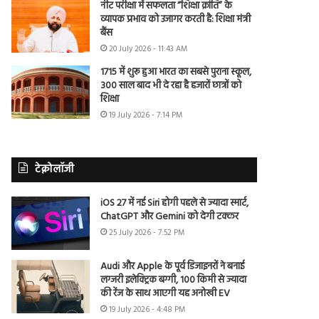
नीट परीक्षा में सफलता “शिक्षा क्रांति” के
व्यापक प्रभाव को उजागर करती है: शिक्षा मंत्री
बैंस
20 July 2026 - 11:43 AM
1715 में शुरू हुआ भारत का सबसे पुराना स्कूल,
300 साल बाद भी दे रहा है हजारों छात्रों को
शिक्षा
19 July 2026 - 7:14 PM
टेक्नोलॉजी
iOS 27 में नई Siri होगी पहले से ज्यादा स्मार्ट,
ChatGPT और Gemini को देगी टक्कर
25 July 2026 - 7:52 PM
Audi और Apple के पूर्व डिजाइनरों ने बनाई
लग्जरी इलेक्ट्रिक बग्गी, 100 किमी से ज्यादा
की रेंज के साथ आएगी यह अनोखी EV
19 July 2026 - 4:48 PM