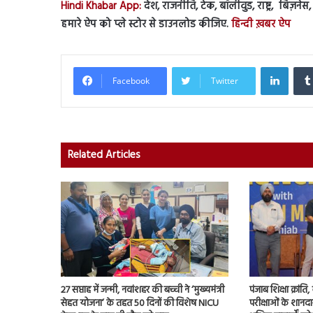
Hindi Khabar App:
देश, राजनीति, टेक, बॉलीवुड, राष्ट्र, बिज़ने
हमारे ऐप को प्ले स्टोर से डाउनलोड कीजिए.
हिन्दी ख़बर ऐप
Linked
Facebook
Twitter
Related Articles
27 सप्ताह में जन्मी, नवांशहर की बच्ची ने ‘मुख्यमंत्री
पंजाब शिक्षा क्रांत
सेहत योजना’ के तहत 50 दिनों की विशेष NICU
परीक्षाओं के शानद