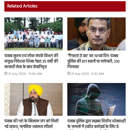
Related Articles
पंजाब सूचना एवं लोक संपर्क विभाग की
‘गैंगस्टरां ते वार’ का 191वां दिन: पंजाब
संयुक्त निदेशक शिखा नेहरा 35 वर्षों की
पुलिस की 611 स्थानों पर छापेमारी, 310
सरकारी सेवा के बाद सेवानिवृत्त
गिरफ्तार
31 July 2026 - 11:00 AM
31 July 2026 - 9:20 AM
पंजाब की नशे के खिलाफ जंग को मिली
पंजाब पुलिस द्वारा साइबर वित्तीय धोखाधड़ी
नई ताकत, मानसिक स्वास्थ्य लीडर्स
के मामलों में त्वरित कार्रवाई के लिए ई-