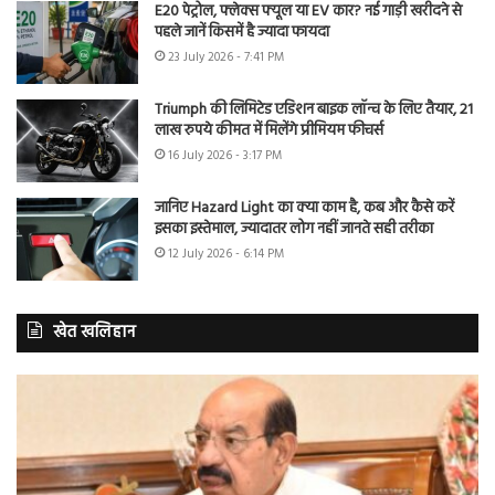
E20 पेट्रोल, फ्लेक्स फ्यूल या EV कार? नई गाड़ी खरीदने से
पहले जानें किसमें है ज्यादा फायदा
23 July 2026 - 7:41 PM
Triumph की लिमिटेड एडिशन बाइक लॉन्च के लिए तैयार, 21
लाख रुपये कीमत में मिलेंगे प्रीमियम फीचर्स
16 July 2026 - 3:17 PM
जानिए Hazard Light का क्या काम है, कब और कैसे करें
इसका इस्तेमाल, ज्यादातर लोग नहीं जानते सही तरीका
12 July 2026 - 6:14 PM
खेत खलिहान