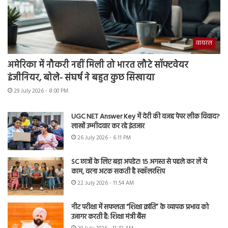
वायरल
अमेरिका में नौकरी नहीं मिली तो भारत लौटे सॉफ्टवेयर
इंजीनियर, बोले- संघर्ष ने बहुत कुछ सिखाया
29 July 2026 - 8:00 PM
UGC NET Answer Key में देरी की वजह पेपर लीक विवाद?
लाखों उम्मीदवार कर रहे इंतजार
26 July 2026 - 6:11 PM
SC छात्रों के लिए बड़ा अपडेट! 15 अगस्त से पहले कर लें ये
काम, वरना अटक सकती है स्कॉलरशिप
22 July 2026 - 11:54 AM
नीट परीक्षा में सफलता “शिक्षा क्रांति” के व्यापक प्रभाव को
उजागर करती है: शिक्षा मंत्री बैंस