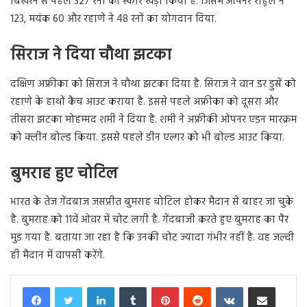
बिखरने से पहले 327 रनों का स्कोर खड़ा किया है. जिसमें ओपनर राहुल ने
123, मयंक 60 और रहाणे ने 48 रनों का योगदान दिया.
सिराज ने दिया चौथा झटका
दक्षिण अफ्रीका को सिराज ने चौथा झटका दिया है. सिराज ने वान डर डुसें को
रहाणे के हाथों कैच आउट कराया है. इससे पहले अफ्रीका को दूसरा और
तीसरा झटका मोहम्मद शमी ने दिया है. शमी ने अफ्रीकी ओपनर एडन मारक्रम
को क्लीन बोल्ड किया. इससे पहले डीन एल्गर को भी बोल्ड आउट किया.
बुमराह हुए चोटिल
भारत के तेज गेंदबाज जसप्रीत बुमराह चोटिल होकर मैदान से बाहर जा चुके
है. बुमराह को 11वें ओवर में चोट लगी है. गेंदबाजी करते हुए बुमराह का पैर
मुड गया है. बताया जा रहा है कि उनकी चोट ज्यादा गंभीर नहीं है. वह जल्दी
ही मैदान में वापसी करेंगे.
LinkedIn
Tumblr
Pinterest
Reddit
VKontakte
Share via Email