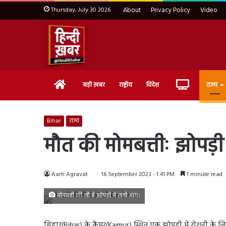
Thursday, July 30 2026
About
Privacy Policy
Video
Home
Live
बड़ी ख़बर
राष्ट्रीय
विदेश
राज्य
TV
Bihar
राज्य
मौत की मोमबत्तीः झोपड़ी 
Aarti Agravat
16 September 2023 - 1:41 PM
1 minute read
मोमबत्ती की लौ से झोपड़ी में लगी आग।
बिहार(Bihar) के कैमूर(Kaimur) स्थित एक झोपड़ी में रोशनी के