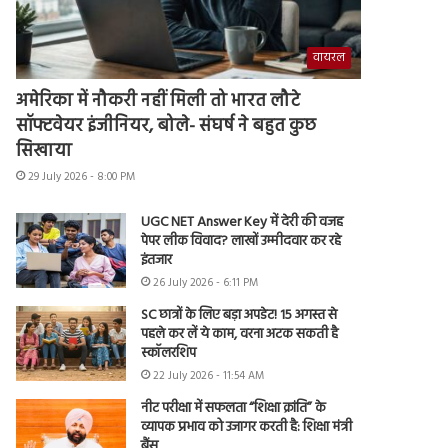
वायरल
अमेरिका में नौकरी नहीं मिली तो भारत लौटे
सॉफ्टवेयर इंजीनियर, बोले- संघर्ष ने बहुत कुछ
सिखाया
29 July 2026 - 8:00 PM
UGC NET Answer Key में देरी की वजह
पेपर लीक विवाद? लाखों उम्मीदवार कर रहे
इंतजार
26 July 2026 - 6:11 PM
SC छात्रों के लिए बड़ा अपडेट! 15 अगस्त से
पहले कर लें ये काम, वरना अटक सकती है
स्कॉलरशिप
22 July 2026 - 11:54 AM
नीट परीक्षा में सफलता “शिक्षा क्रांति” के
व्यापक प्रभाव को उजागर करती है: शिक्षा मंत्री
बैंस