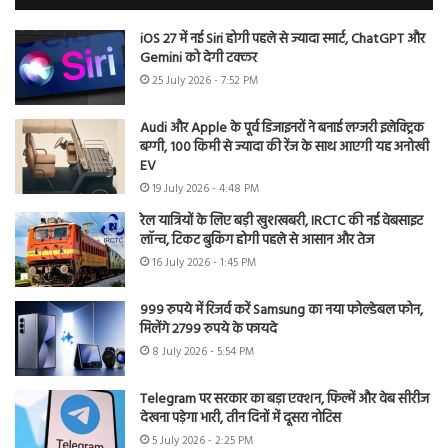
iOS 27 में नई Siri होगी पहले से ज्यादा स्मार्ट, ChatGPT और
Gemini को देगी टक्कर
25 July 2026 - 7:52 PM
Audi और Apple के पूर्व डिजाइनरों ने बनाई लग्जरी इलेक्ट्रिक
बग्गी, 100 किमी से ज्यादा की रेंज के साथ आएगी यह अनोखी
EV
19 July 2026 - 4:48 PM
रेल यात्रियों के लिए बड़ी खुशखबरी, IRCTC की नई वेबसाइट
लॉन्च, टिकट बुकिंग होगी पहले से आसान और तेज
16 July 2026 - 1:45 PM
999 रुपये में रिजर्व करें Samsung का नया फोल्डेबल फोन,
मिलेंगे 2799 रुपये के फायदे
8 July 2026 - 5:54 PM
Telegram पर सरकार का बड़ा एक्शन, फिल्में और वेब सीरीज
देखना पड़ेगा भारी, तीन दिनों में दूसरा नोटिस
5 July 2026 - 2:25 PM