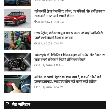
नई मारुति ब्रेजा फेसलिफ्ट लॉन्च, नए फीचर्स और टर्बो इंजन के
साथ आई SUV, जानें क्या है कीमत
26 July 2026 - 3:56 PM
E20 पेट्रोल, फ्लेक्स फ्यूल या EV कार? नई गाड़ी खरीदने से
पहले जानें किसमें है ज्यादा फायदा
23 July 2026 - 7:41 PM
Triumph की लिमिटेड एडिशन बाइक लॉन्च के लिए तैयार, 21
लाख रुपये कीमत में मिलेंगे प्रीमियम फीचर्स
16 July 2026 - 3:17 PM
जानिए Hazard Light का क्या काम है, कब और कैसे करें
इसका इस्तेमाल, ज्यादातर लोग नहीं जानते सही तरीका
12 July 2026 - 6:14 PM
खेत खलिहान