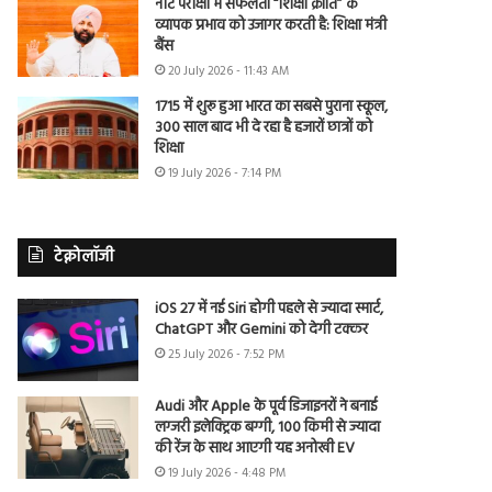
नीट परीक्षा में सफलता “शिक्षा क्रांति” के
व्यापक प्रभाव को उजागर करती है: शिक्षा मंत्री
बैंस
20 July 2026 - 11:43 AM
1715 में शुरू हुआ भारत का सबसे पुराना स्कूल,
300 साल बाद भी दे रहा है हजारों छात्रों को
शिक्षा
19 July 2026 - 7:14 PM
टेक्नोलॉजी
iOS 27 में नई Siri होगी पहले से ज्यादा स्मार्ट,
ChatGPT और Gemini को देगी टक्कर
25 July 2026 - 7:52 PM
Audi और Apple के पूर्व डिजाइनरों ने बनाई
लग्जरी इलेक्ट्रिक बग्गी, 100 किमी से ज्यादा
की रेंज के साथ आएगी यह अनोखी EV
19 July 2026 - 4:48 PM