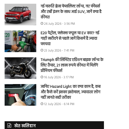
नई मारुति ब्रेजा फेसलिफ्ट लॉन्च, नए फीचर्स
और टर्बो इंजन के साथ आई SUV, जानें क्या है
कीमत
26 July 2026 - 3:56 PM
E20 पेट्रोल, फ्लेक्स फ्यूल या EV कार? नई
गाड़ी खरीदने से पहले जानें किसमें है ज्यादा
फायदा
23 July 2026 - 7:41 PM
Triumph की लिमिटेड एडिशन बाइक लॉन्च के
लिए तैयार, 21 लाख रुपये कीमत में मिलेंगे
प्रीमियम फीचर्स
16 July 2026 - 3:17 PM
जानिए Hazard Light का क्या काम है, कब
और कैसे करें इसका इस्तेमाल, ज्यादातर लोग
नहीं जानते सही तरीका
12 July 2026 - 6:14 PM
खेत खलिहान