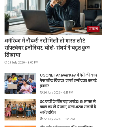
वायरल
अमेरिका में नौकरी नहीं मिली तो भारत लौटे
सॉफ्टवेयर इंजीनियर, बोले- संघर्ष ने बहुत कुछ
सिखाया
29 July 2026 - 8:00 PM
UGC NET Answer Key में देरी की वजह
पेपर लीक विवाद? लाखों उम्मीदवार कर रहे
इंतजार
26 July 2026 - 6:11 PM
SC छात्रों के लिए बड़ा अपडेट! 15 अगस्त से
पहले कर लें ये काम, वरना अटक सकती है
स्कॉलरशिप
22 July 2026 - 11:54 AM