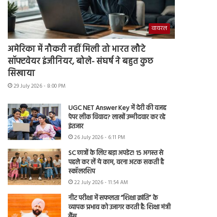
वायरल
अमेरिका में नौकरी नहीं मिली तो भारत लौटे
सॉफ्टवेयर इंजीनियर, बोले- संघर्ष ने बहुत कुछ
सिखाया
29 July 2026 - 8:00 PM
UGC NET Answer Key में देरी की वजह
पेपर लीक विवाद? लाखों उम्मीदवार कर रहे
इंतजार
26 July 2026 - 6:11 PM
SC छात्रों के लिए बड़ा अपडेट! 15 अगस्त से
पहले कर लें ये काम, वरना अटक सकती है
स्कॉलरशिप
22 July 2026 - 11:54 AM
नीट परीक्षा में सफलता “शिक्षा क्रांति” के
व्यापक प्रभाव को उजागर करती है: शिक्षा मंत्री
बैंस