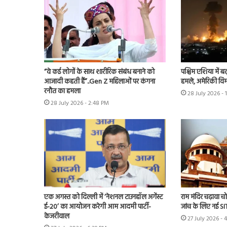
“वे कई लोगों के साथ शारीरिक संबंध बनाने को
पश्चिम एशिया में बढ़
आजादी कहती हैं”..Gen Z महिलाओं पर कंगना
हमले, अमेरिकी विम
रनौत का हमला
28 July 2026 - 
28 July 2026 - 2:48 PM
एक अगस्त को दिल्ली में ‘नेशनल टाउनहॉल अगेंस्ट
राम मंदिर चढ़ावा चोर
ई-20’ का आयोजन करेगी आम आदमी पार्टी-
जांच के लिए नई S
केजरीवाल
27 July 2026 - 