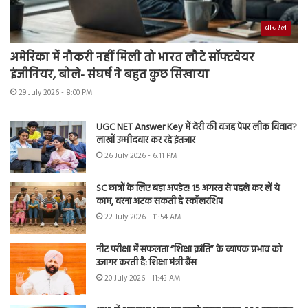
वायरल
अमेरिका में नौकरी नहीं मिली तो भारत लौटे सॉफ्टवेयर
इंजीनियर, बोले- संघर्ष ने बहुत कुछ सिखाया
29 July 2026 - 8:00 PM
UGC NET Answer Key में देरी की वजह पेपर लीक विवाद?
लाखों उम्मीदवार कर रहे इंतजार
26 July 2026 - 6:11 PM
SC छात्रों के लिए बड़ा अपडेट! 15 अगस्त से पहले कर लें ये
काम, वरना अटक सकती है स्कॉलरशिप
22 July 2026 - 11:54 AM
नीट परीक्षा में सफलता “शिक्षा क्रांति” के व्यापक प्रभाव को
उजागर करती है: शिक्षा मंत्री बैंस
20 July 2026 - 11:43 AM