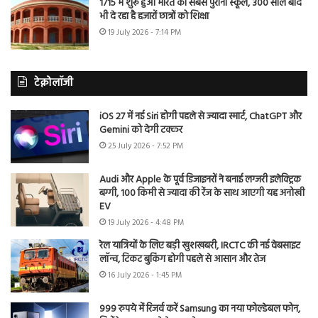
1715 में शुरू हुआ भारत का सबसे पुराना स्कूल, 300 साल बाद
भी दे रहा है हजारों छात्रों को शिक्षा
19 July 2026 - 7:14 PM
टेक्नोलॉजी
iOS 27 में नई Siri होगी पहले से ज्यादा स्मार्ट, ChatGPT और
Gemini को देगी टक्कर
25 July 2026 - 7:52 PM
Audi और Apple के पूर्व डिजाइनरों ने बनाई लग्जरी इलेक्ट्रिक
बग्गी, 100 किमी से ज्यादा की रेंज के साथ आएगी यह अनोखी
EV
19 July 2026 - 4:48 PM
रेल यात्रियों के लिए बड़ी खुशखबरी, IRCTC की नई वेबसाइट
लॉन्च, टिकट बुकिंग होगी पहले से आसान और तेज
16 July 2026 - 1:45 PM
999 रुपये में रिजर्व करें Samsung का नया फोल्डेबल फोन,