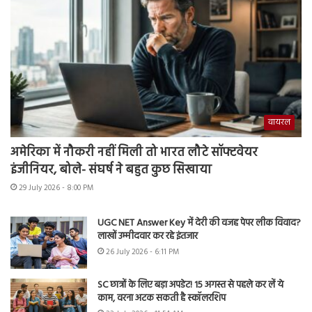
वायरल
अमेरिका में नौकरी नहीं मिली तो भारत लौटे सॉफ्टवेयर
इंजीनियर, बोले- संघर्ष ने बहुत कुछ सिखाया
29 July 2026 - 8:00 PM
UGC NET Answer Key में देरी की वजह पेपर लीक विवाद?
लाखों उम्मीदवार कर रहे इंतजार
26 July 2026 - 6:11 PM
SC छात्रों के लिए बड़ा अपडेट! 15 अगस्त से पहले कर लें ये
काम, वरना अटक सकती है स्कॉलरशिप