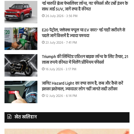
नई मारुति ब्रेजा फेसलिफ्ट लॉन्च, नए फीचर्स और टर्बो इंजन के
साथ आई SUV, जानें क्या है कीमत
26 July 2026 - 3:56 PM
E20 पेट्रोल, फ्लेक्स फ्यूल या EV कार? नई गाड़ी खरीदने से
पहले जानें किसमें है ज्यादा फायदा
23 July 2026 - 7:41 PM
Triumph की लिमिटेड एडिशन बाइक लॉन्च के लिए तैयार, 21
लाख रुपये कीमत में मिलेंगे प्रीमियम फीचर्स
16 July 2026 - 3:17 PM
जानिए Hazard Light का क्या काम है, कब और कैसे करें
इसका इस्तेमाल, ज्यादातर लोग नहीं जानते सही तरीका
12 July 2026 - 6:14 PM
खेत खलिहान