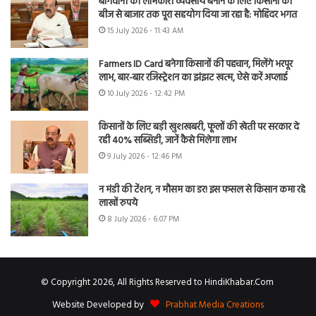
बागवानी को लाभकारी व्यवसाय बनाने के लिए किसानों को
बीज से बाजार तक पूरा सहयोग दिया जा रहा है: मोहिंदर भगत
15 July 2026 - 11:43 AM
Farmers ID Card बनेगा किसानों की पहचान, मिलेंगे भरपूर
लाभ, बार-बार रजिस्ट्रेशन का झंझट खत्म, ऐसे करें अप्लाई
10 July 2026 - 12:42 PM
किसानों के लिए बड़ी खुशखबरी, फूलों की खेती पर सरकार दे
रही 40% सब्सिडी, जानें कैसे मिलेगा लाभ
9 July 2026 - 12:46 PM
न मंडी की टेंशन, न मौसम का डर! इस फसल से किसान कमा रहे
लाखों रुपये
8 July 2026 - 6:07 PM
© Copyright 2026, All Rights Reserved to HindiKhabar.Com
Website Developed by
Prabhat Media Creations