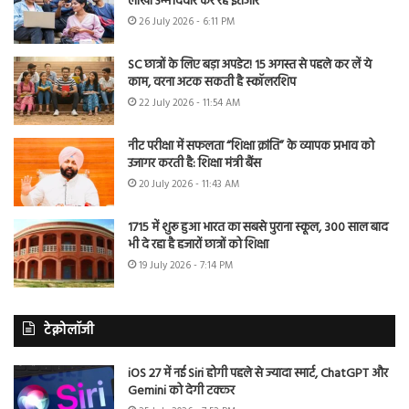
लाखों उम्मीदवार कर रहे इंतजार
26 July 2026 - 6:11 PM
SC छात्रों के लिए बड़ा अपडेट! 15 अगस्त से पहले कर लें ये
काम, वरना अटक सकती है स्कॉलरशिप
22 July 2026 - 11:54 AM
नीट परीक्षा में सफलता “शिक्षा क्रांति” के व्यापक प्रभाव को
उजागर करती है: शिक्षा मंत्री बैंस
20 July 2026 - 11:43 AM
1715 में शुरू हुआ भारत का सबसे पुराना स्कूल, 300 साल बाद
भी दे रहा है हजारों छात्रों को शिक्षा
19 July 2026 - 7:14 PM
टेक्नोलॉजी
iOS 27 में नई Siri होगी पहले से ज्यादा स्मार्ट, ChatGPT और
Gemini को देगी टक्कर