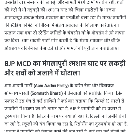
एमसीडी दाह संस्कार की लकड़ी और सामग्री मंहगे दामों पर बेच रही, शवों
की एंट्री में भी गड़बड़ी की। श्मशान घाट को जिला महरौली के भाजपा
आरडब्ल्यूए अध्यक्ष संजय अग्रवाल का एनजीओ चला रहा है। साउथ एमसीडी
की स्टैंडिंग कमिटी की बैठक में संजय अग्रवाल के खिलाफ कार्रवाई का
प्रस्ताव रखा गया तो स्टैंडिंग कमिटी के चेयरमैन बी.के ओबरॉय ने उसे वापस
कर दिया। आम आदमी पार्टी मांग करती है कि संजय अग्रवाल और बी.के
ओबरॉय पर क्रिमिनल केस दर्ज हो और मामले की पूरी जांच कराई जाए।
BJP MCD का मंगलापुरी श्मशान घाट पर लकड़ी
और शवों को जलाने में घोटाला
आम आदमी पार्टी
(Aam Aadmi Party)
के वरिष्ठ नेता और विधायक
सोमनाथ भारती
(Somnath Bharti)
ने प्रेसवार्ता को संबोधित किया। जिस
प्रकार से इस मंच से कई साथियों ने कई बार बताया कि पिछले 15 सालों से
एमसीडी में भाजपा का जो शासन रहा है, BJP ने एमसीडी को हर प्रकार से
दुरुपयोग किया है। लिंटर के नाम पर क्या हो रहा है, दिल्ली की ज़मीने बेची
जा रही हैं, स्कूलों को बंद किया जा रहा है, रिसोर्सेस का दुरुपयोग हो रहा है,
भाजपा ने एमसीडी को कंगाल करने की ठान रखी है, कई बार कई चीजों को