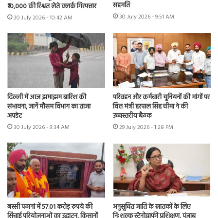
सहमति
₹10,000 की रिश्वत लेते क्लर्क गिरफ्तार
30 July 2026 - 9:51 AM
30 July 2026 - 10:42 AM
दिल्ली में आज झमाझम बारिश की
परिवहन और कर्मचारी यूनियनों की मांगों पर
संभावना, जानें मौसम विभाग का ताजा
वित्त मंत्री हरपाल सिंह चीमा ने की
अपडेट
उच्चस्तरीय बैठक
30 July 2026 - 9:34 AM
29 July 2026 - 1:28 PM
बस्सी पठानां में 57.01 करोड़ रुपये की
अनुसूचित जाति के स्नातकों के लिए
सिंचाई परियोजनाओं का उद्घाटन, किसानों
निःशुल्क स्टेनोग्राफी प्रशिक्षण, पंजाब