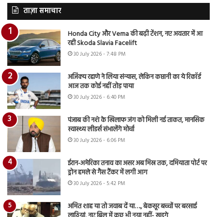
ताज़ा समाचार
Honda City और Verna की बढ़ी टेंशन, नए अवतार में आ
रही Skoda Slavia Facelift
30 July 2026 - 7:48 PM
अजिंक्य रहाणे ने लिया संन्यास, लेकिन कप्तानी का ये रिकॉर्ड
आज तक कोई नहीं तोड़ पाया
30 July 2026 - 6:40 PM
पंजाब की नशे के खिलाफ जंग को मिली नई ताकत, मानसिक
स्वास्थ्य लीडर्स संभालेंगे मोर्चा
30 July 2026 - 6:06 PM
ईरान-अमेरिका तनाव का असर अब मिस्र तक, दमियाता पोर्ट पर
ड्रोन हमले से गैस टैंकर में लगी आग
30 July 2026 - 5:42 PM
अमित शाह या तो जवाब दें या…., बेकसूर बच्चों पर बरसाई
लाठियां, नए बिल में कुछ भी नया नहीं- खड़गे