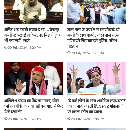
अमित शाह या तो जवाब दें या…., बेकसूर
जंतर मंतर के प्रदर्शन से घर लौट रहे दो
बच्चों पर बरसाई लाठियां, नए बिल में कुछ
बच्चों के साथ मारपीट करने वाले सत्यम
भी नया नहीं- खड़गे
पंडित को गिरफ्तार करे पुलिस- सौरभ
भारद्वाज
30 July 2026 - 5:20 PM
28 July 2026 - 7:26 PM
अखिलेश यादव का केंद्र पर हमला, बोले-
“वे कई लोगों के साथ शारीरिक संबंध बनाने
‘जो राम मंदिर का चंदा नहीं बचा पाए, वे पेपर
को आजादी कहती हैं”..Gen Z महिलाओं
कैसे बचाएंगे’
पर कंगना रनौत का हमला
28 July 2026 - 4:08 PM
28 July 2026 - 2:48 PM