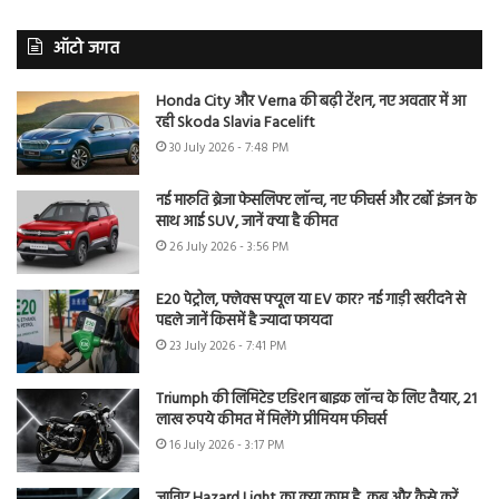
ऑटो जगत
Honda City और Verna की बढ़ी टेंशन, नए अवतार में आ
रही Skoda Slavia Facelift
30 July 2026 - 7:48 PM
नई मारुति ब्रेजा फेसलिफ्ट लॉन्च, नए फीचर्स और टर्बो इंजन के
साथ आई SUV, जानें क्या है कीमत
26 July 2026 - 3:56 PM
E20 पेट्रोल, फ्लेक्स फ्यूल या EV कार? नई गाड़ी खरीदने से
पहले जानें किसमें है ज्यादा फायदा
23 July 2026 - 7:41 PM
Triumph की लिमिटेड एडिशन बाइक लॉन्च के लिए तैयार, 21
लाख रुपये कीमत में मिलेंगे प्रीमियम फीचर्स
16 July 2026 - 3:17 PM
जानिए Hazard Light का क्या काम है, कब और कैसे करें