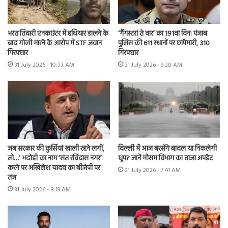
भरत तिवारी एनकाउंटर में हथियार डालने के
‘गैंगस्टरां ते वार’ का 191वां दिन: पंजाब
बाद गोली मारने के आरोप में STF जवान
पुलिस की 611 स्थानों पर छापेमारी, 310
गिरफ्तार
गिरफ्तार
31 July 2026 - 10:33 AM
31 July 2026 - 9:20 AM
जब सरकार की कुर्सियां खाली रहने लगीं,
दिल्ली में आज बरसेंगे बादल या निकलेगी
तो…’ भदोही का नाम ‘संत रविदास नगर’
धूप? जानें मौसम विभाग का ताजा अपडेट
करने पर अखिलेश यादव का बीजेपी पर
31 July 2026 - 7:41 AM
तंज
31 July 2026 - 8:19 AM