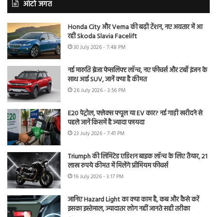
ऑटो जगत
Honda City और Verna की बढ़ी टेंशन, नए अवतार में आ
रही Skoda Slavia Facelift
30 July 2026 - 7:48 PM
नई मारुति ब्रेजा फेसलिफ्ट लॉन्च, नए फीचर्स और टर्बो इंजन के
साथ आई SUV, जानें क्या है कीमत
26 July 2026 - 3:56 PM
E20 पेट्रोल, फ्लेक्स फ्यूल या EV कार? नई गाड़ी खरीदने से
पहले जानें किसमें है ज्यादा फायदा
23 July 2026 - 7:41 PM
Triumph की लिमिटेड एडिशन बाइक लॉन्च के लिए तैयार, 21
लाख रुपये कीमत में मिलेंगे प्रीमियम फीचर्स
16 July 2026 - 3:17 PM
जानिए Hazard Light का क्या काम है, कब और कैसे करें
इसका इस्तेमाल, ज्यादातर लोग नहीं जानते सही तरीका