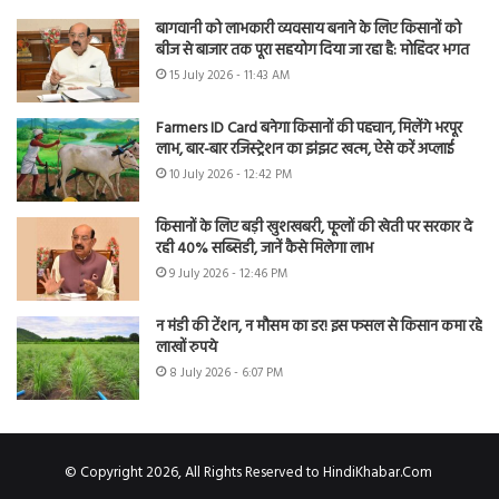
बागवानी को लाभकारी व्यवसाय बनाने के लिए किसानों को
बीज से बाजार तक पूरा सहयोग दिया जा रहा है: मोहिंदर भगत
15 July 2026 - 11:43 AM
Farmers ID Card बनेगा किसानों की पहचान, मिलेंगे भरपूर
लाभ, बार-बार रजिस्ट्रेशन का झंझट खत्म, ऐसे करें अप्लाई
10 July 2026 - 12:42 PM
किसानों के लिए बड़ी खुशखबरी, फूलों की खेती पर सरकार दे
रही 40% सब्सिडी, जानें कैसे मिलेगा लाभ
9 July 2026 - 12:46 PM
न मंडी की टेंशन, न मौसम का डर! इस फसल से किसान कमा रहे
लाखों रुपये
8 July 2026 - 6:07 PM
© Copyright 2026, All Rights Reserved to HindiKhabar.Com