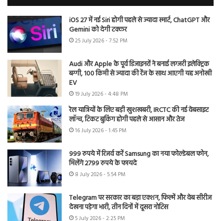
iOS 27 में नई Siri होगी पहले से ज्यादा स्मार्ट, ChatGPT और
Gemini को देगी टक्कर
25 July 2026 - 7:52 PM
Audi और Apple के पूर्व डिजाइनरों ने बनाई लग्जरी इलेक्ट्रिक
बग्गी, 100 किमी से ज्यादा की रेंज के साथ आएगी यह अनोखी
EV
19 July 2026 - 4:48 PM
रेल यात्रियों के लिए बड़ी खुशखबरी, IRCTC की नई वेबसाइट
लॉन्च, टिकट बुकिंग होगी पहले से आसान और तेज
16 July 2026 - 1:45 PM
999 रुपये में रिजर्व करें Samsung का नया फोल्डेबल फोन,
मिलेंगे 2799 रुपये के फायदे
8 July 2026 - 5:54 PM
Telegram पर सरकार का बड़ा एक्शन, फिल्में और वेब सीरीज
देखना पड़ेगा भारी, तीन दिनों में दूसरा नोटिस
5 July 2026 - 2:25 PM