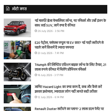
ऑटो जगत
नई मारुति ब्रेजा फेसलिफ्ट लॉन्च, नए फीचर्स और टर्बो इंजन के
साथ आई SUV, जानें क्या है कीमत
26 July 2026 - 3:56 PM
E20 पेट्रोल, फ्लेक्स फ्यूल या EV कार? नई गाड़ी खरीदने से
पहले जानें किसमें है ज्यादा फायदा
23 July 2026 - 7:41 PM
Triumph की लिमिटेड एडिशन बाइक लॉन्च के लिए तैयार, 21
लाख रुपये कीमत में मिलेंगे प्रीमियम फीचर्स
16 July 2026 - 3:17 PM
जानिए Hazard Light का क्या काम है, कब और कैसे करें
इसका इस्तेमाल, ज्यादातर लोग नहीं जानते सही तरीका
12 July 2026 - 6:14 PM
Renault Duster खरीदने का प्लान? 2 लाख डाउन पेमेंट पर