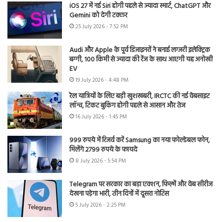
iOS 27 में नई Siri होगी पहले से ज्यादा स्मार्ट, ChatGPT और
Gemini को देगी टक्कर
25 July 2026 - 7:52 PM
Audi और Apple के पूर्व डिजाइनरों ने बनाई लग्जरी इलेक्ट्रिक
बग्गी, 100 किमी से ज्यादा की रेंज के साथ आएगी यह अनोखी
EV
19 July 2026 - 4:48 PM
रेल यात्रियों के लिए बड़ी खुशखबरी, IRCTC की नई वेबसाइट
लॉन्च, टिकट बुकिंग होगी पहले से आसान और तेज
16 July 2026 - 1:45 PM
999 रुपये में रिजर्व करें Samsung का नया फोल्डेबल फोन,
मिलेंगे 2799 रुपये के फायदे
8 July 2026 - 5:54 PM
Telegram पर सरकार का बड़ा एक्शन, फिल्में और वेब सीरीज
देखना पड़ेगा भारी, तीन दिनों में दूसरा नोटिस
5 July 2026 - 2:25 PM