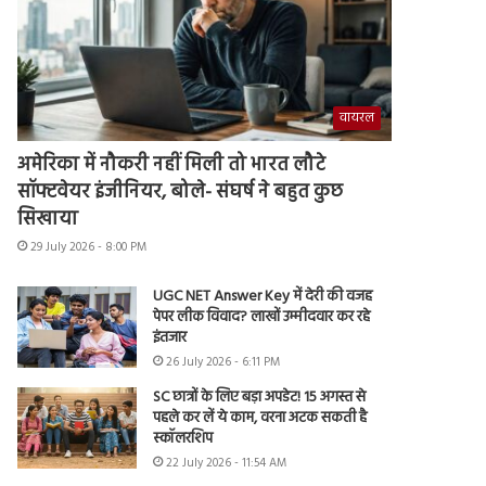
वायरल
अमेरिका में नौकरी नहीं मिली तो भारत लौटे
सॉफ्टवेयर इंजीनियर, बोले- संघर्ष ने बहुत कुछ
सिखाया
29 July 2026 - 8:00 PM
UGC NET Answer Key में देरी की वजह
पेपर लीक विवाद? लाखों उम्मीदवार कर रहे
इंतजार
26 July 2026 - 6:11 PM
SC छात्रों के लिए बड़ा अपडेट! 15 अगस्त से
पहले कर लें ये काम, वरना अटक सकती है
स्कॉलरशिप
22 July 2026 - 11:54 AM