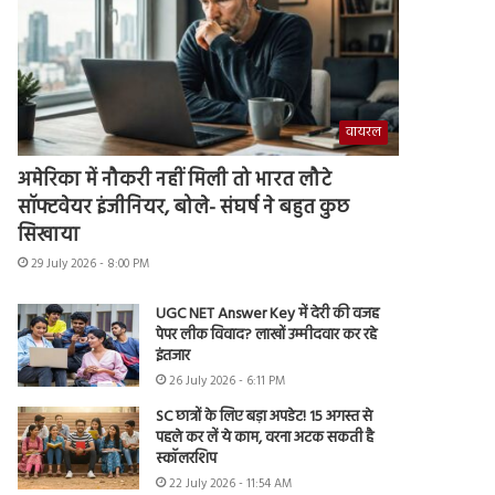
वायरल
अमेरिका में नौकरी नहीं मिली तो भारत लौटे
सॉफ्टवेयर इंजीनियर, बोले- संघर्ष ने बहुत कुछ
सिखाया
29 July 2026 - 8:00 PM
UGC NET Answer Key में देरी की वजह
पेपर लीक विवाद? लाखों उम्मीदवार कर रहे
इंतजार
26 July 2026 - 6:11 PM
SC छात्रों के लिए बड़ा अपडेट! 15 अगस्त से
पहले कर लें ये काम, वरना अटक सकती है
स्कॉलरशिप
22 July 2026 - 11:54 AM