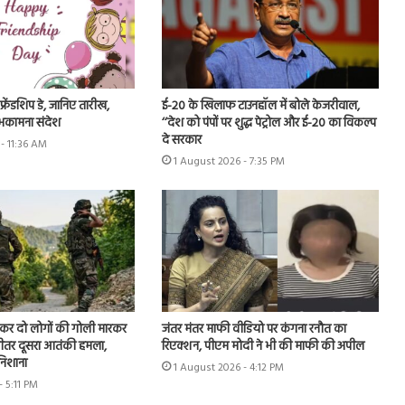
रेंडशिप डे, जानिए तारीख,
ई-20 के खिलाफ टाउनहॉल में बोले केजरीवाल,
भकामना संदेश
‘‘देश को पंपों पर शुद्ध पेट्रोल और ई-20 का विकल्प
दे सरकार
- 11:36 AM
1 August 2026 - 7:35 PM
ूछकर दो लोगों की गोली मारकर
जंतर मंतर माफी वीडियो पर कंगना रनौत का
े भीतर दूसरा आतंकी हमला,
रिएक्शन, पीएम मोदी ने भी की माफी की अपील
 निशाना
1 August 2026 - 4:12 PM
- 5:11 PM