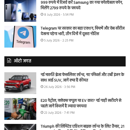
999 रुपये में रिजर्व करें Samsung का नया फोल्डेबल फोन,
मिलेंगे 2799 रुपये के फायदे
8 July 2026 - 5:54 PM
Telegram पर सरकार का बड़ा एक्शन, फिल्में और वेब सीरीज
देखना पड़ेगा भारी, तीन दिनों में दूसरा नोटिस
5 July 2026 - 2:25 PM
ऑटो जगत
नई मारुति ब्रेजा फेसलिफ्ट लॉन्च, नए फीचर्स और टर्बो इंजन के
साथ आई SUV, जानें क्या है कीमत
26 July 2026 - 3:56 PM
E20 पेट्रोल, फ्लेक्स फ्यूल या EV कार? नई गाड़ी खरीदने से
पहले जानें किसमें है ज्यादा फायदा
23 July 2026 - 7:41 PM
Triumph की लिमिटेड एडिशन बाइक लॉन्च के लिए तैयार, 21