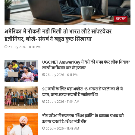
वायरल
अमेरिका में नौकरी नहीं मिली तो भारत लौटे सॉफ्टवेयर
इंजीनियर, बोले- संघर्ष ने बहुत कुछ सिखाया
29 July 2026 - 8:00 PM
UGC NET Answer Key में देरी की वजह पेपर लीक विवाद?
लाखों उम्मीदवार कर रहे इंतजार
26 July 2026 - 6:11 PM
SC छात्रों के लिए बड़ा अपडेट! 15 अगस्त से पहले कर लें ये
काम, वरना अटक सकती है स्कॉलरशिप
22 July 2026 - 11:54 AM
नीट परीक्षा में सफलता “शिक्षा क्रांति” के व्यापक प्रभाव को
उजागर करती है: शिक्षा मंत्री बैंस
20 July 2026 - 11:43 AM