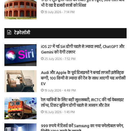
1715 में शुरू हुआ भारत का सबसे पुराना स्कूल, 300 साल बाद
भी दे रहा है हजारों छात्रों को शिक्षा
19 July 2026 - 7:14 PM
टेक्नोलॉजी
iOS 27 में नई Siri होगी पहले से ज्यादा स्मार्ट, ChatGPT और
Gemini को देगी टक्कर
25 July 2026 - 7:52 PM
Audi और Apple के पूर्व डिजाइनरों ने बनाई लग्जरी इलेक्ट्रिक
बग्गी, 100 किमी से ज्यादा की रेंज के साथ आएगी यह अनोखी
EV
19 July 2026 - 4:48 PM
रेल यात्रियों के लिए बड़ी खुशखबरी, IRCTC की नई वेबसाइट
लॉन्च, टिकट बुकिंग होगी पहले से आसान और तेज
16 July 2026 - 1:45 PM
999 रुपये में रिजर्व करें Samsung का नया फोल्डेबल फोन,