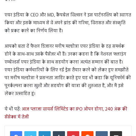
एयर इंडिया के CEO और MD, कैंपबेल विल्सन ने इस पार्टनरशिप को स्वागत
किया और इसके माध्यम से वे अपने ब्रांड की गरिमा, विरासत और संस्कृति
को प्रकट करने का निर्णय लिया है।
आपको बता दें फैशन ड‍िजानर मनीष मल्होत्रा एयर इंडिया के दृढ़ समर्थक
होने के साथ-साथ उसके पैसेंजर भी हैं। उनका कहना है क‍ि नेशनल फ्लाइंग
एम्‍बेस्‍डर्स एयर इंडिया के साथ सहयोग करना अत्यंत सम्मान की बात है।
एयर इंड‍िया कर्मचार‍ियों के ल‍िए नई ड्रेस तैयार करने को लेकर हुए समझौते
पर मनीष मल्‍होत्रा ने प्रसन्‍नता जाह‍िर करते हुए यह भी कहा क‍ि यून‍िफॉर्म की
पुनर्कल्पना करना खुशी और सहयोग की यात्रा की शुरुआत है, और मैं इसे
लेकर उत्साहित हूं।
ये भी पढ़ें:
आज प्लाजा वायर्स लिमिटेड का IPO ओपन होगा, 240 अंक की
सेंसेक्स में तेजी
LinkedIn
Tumblr
Pinterest
Reddit
VKontakte
Share via Email