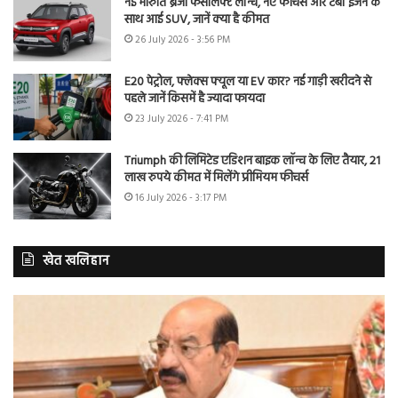
नई मारुति ब्रेजा फेसलिफ्ट लॉन्च, नए फीचर्स और टर्बो इंजन के
साथ आई SUV, जानें क्या है कीमत
26 July 2026 - 3:56 PM
E20 पेट्रोल, फ्लेक्स फ्यूल या EV कार? नई गाड़ी खरीदने से
पहले जानें किसमें है ज्यादा फायदा
23 July 2026 - 7:41 PM
Triumph की लिमिटेड एडिशन बाइक लॉन्च के लिए तैयार, 21
लाख रुपये कीमत में मिलेंगे प्रीमियम फीचर्स
16 July 2026 - 3:17 PM
खेत खलिहान