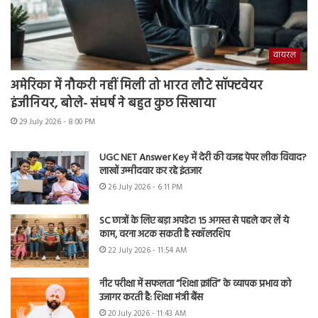
वायरल
अमेरिका में नौकरी नहीं मिली तो भारत लौटे सॉफ्टवेयर
इंजीनियर, बोले- संघर्ष ने बहुत कुछ सिखाया
29 July 2026 - 8:00 PM
UGC NET Answer Key में देरी की वजह पेपर लीक विवाद?
लाखों उम्मीदवार कर रहे इंतजार
26 July 2026 - 6:11 PM
SC छात्रों के लिए बड़ा अपडेट! 15 अगस्त से पहले कर लें ये
काम, वरना अटक सकती है स्कॉलरशिप
22 July 2026 - 11:54 AM
नीट परीक्षा में सफलता “शिक्षा क्रांति” के व्यापक प्रभाव को
उजागर करती है: शिक्षा मंत्री बैंस
20 July 2026 - 11:43 AM