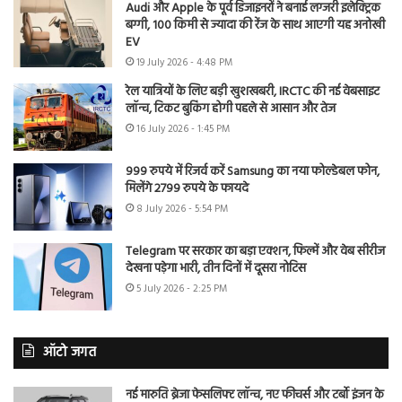
Audi और Apple के पूर्व डिजाइनरों ने बनाई लग्जरी इलेक्ट्रिक
बग्गी, 100 किमी से ज्यादा की रेंज के साथ आएगी यह अनोखी
EV
19 July 2026 - 4:48 PM
रेल यात्रियों के लिए बड़ी खुशखबरी, IRCTC की नई वेबसाइट
लॉन्च, टिकट बुकिंग होगी पहले से आसान और तेज
16 July 2026 - 1:45 PM
999 रुपये में रिजर्व करें Samsung का नया फोल्डेबल फोन,
मिलेंगे 2799 रुपये के फायदे
8 July 2026 - 5:54 PM
Telegram पर सरकार का बड़ा एक्शन, फिल्में और वेब सीरीज
देखना पड़ेगा भारी, तीन दिनों में दूसरा नोटिस
5 July 2026 - 2:25 PM
ऑटो जगत
नई मारुति ब्रेजा फेसलिफ्ट लॉन्च, नए फीचर्स और टर्बो इंजन के