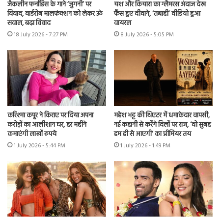
जैकलीन फर्नांडिस के गाने ‘जुगनी’ पर
यश और कियारा का ग्लैमरस अंदाज देख
विवाद, वार्डरोब मालफंक्शन को लेकर उठे
फैंस हुए दीवाने, ‘तबाही’ वीडियो हुआ
सवाल, बढ़ा विवाद
वायरल
18 July 2026 - 7:27 PM
8 July 2026 - 5:05 PM
करिश्मा कपूर ने किराए पर दिया अपना
महेश भट्ट की थिएटर में धमाकेदार वापसी,
करोड़ों का आलीशान घर, हर महीने
नई कहानी से करेंगे दिलों पर राज, ‘वो सुबह
कमाएंगी लाखों रुपये
हम ही से आएगी’ का प्रीमियर तय
1 July 2026 - 5:44 PM
1 July 2026 - 1:49 PM