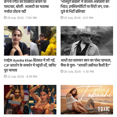
कंगना रनौत का विवादित बयान पर
‘भोजपुरी बवाल’ में काजल-अम्रपाली की
पलटवार, बोलीं- आजादी का मतलब
भिड़ंत, इनसिक्योरिटी पर छिड़ी जंग, एक-
मर्यादा तोड़ना नहीं
दूजे से भिड़ीं हसिनाएं
29 July 2026 - 7:00 PM
25 July 2026 - 6:57 PM
एक्ट्रेस Ayesha Khan हिरासत में ली गईं,
आधी रात सलमान खान का पोस्ट वायरल,
CJP प्रदर्शन के समर्थन में पहुंची थीं, जानिए
फैंस से पूछा- “आपकी तबीयत कैसी है?”
पूरा मामला
20 July 2026 - 5:30 PM
22 July 2026 - 8:09 PM