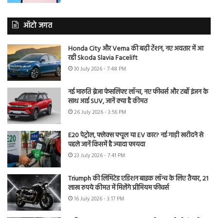
ऑटो जगत
Honda City और Verna की बढ़ी टेंशन, नए अवतार में आ
रही Skoda Slavia Facelift
30 July 2026 - 7:48 PM
नई मारुति ब्रेजा फेसलिफ्ट लॉन्च, नए फीचर्स और टर्बो इंजन के
साथ आई SUV, जानें क्या है कीमत
26 July 2026 - 3:56 PM
E20 पेट्रोल, फ्लेक्स फ्यूल या EV कार? नई गाड़ी खरीदने से
पहले जानें किसमें है ज्यादा फायदा
23 July 2026 - 7:41 PM
Triumph की लिमिटेड एडिशन बाइक लॉन्च के लिए तैयार, 21
लाख रुपये कीमत में मिलेंगे प्रीमियम फीचर्स
16 July 2026 - 3:17 PM