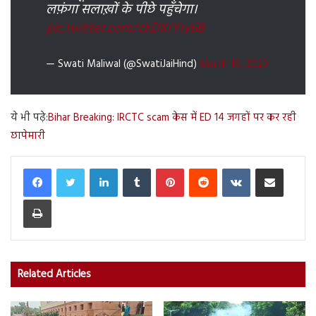
लफ़ंगा सलाख़ों के पीछे पहुँचेगा।
pic.twitter.com/ckDKrYry6B
— Swati Maliwal (@SwatiJaiHind)
March 10, 2023
ये भी पढ़े:
Bihar Breaking: IRCTC scam केस में ED 14 जगहों पर कर रही
छापेमारी
LinkedIn
Tumblr
Pinterest
Reddit
VKontakte
Share via Email
Print
Related Articles