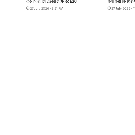
करेंगे ‘नेशनल टाउनहॉल अगेंस्ट E20’
क्या कहा कि छिड़ ग
27 July 2026 - 3:51 PM
27 July 2026 - 