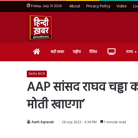
Friday, July 31 2026
About
Privacy Policy
Video
Li
Home
Live
बड़ी ख़बर
राष्ट्रीय
विदेश
राज्य
TV
Delhi NCR
AAP सांसद राघव चड्ढा क
मोती खाएगा’
Aarti Agravat
26 July 2023 - 6:34 PM
1 minute read