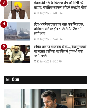
पंजाब की नशे के खिलाफ जंग को मिली नई
ताकत, मानसिक स्वास्थ्य लीडर्स संभालेंगे मोर्चा
30 July 2026 - 6:06 PM
ईरान-अमेरिका तनाव का असर अब मिस्र तक,
दमियाता पोर्ट पर ड्रोन हमले से गैस टैंकर में
लगी आग
30 July 2026 - 5:42 PM
अमित शाह या तो जवाब दें या…., बेकसूर बच्चों
पर बरसाई लाठियां, नए बिल में कुछ भी नया
नहीं- खड़गे
30 July 2026 - 5:20 PM
शिक्षा