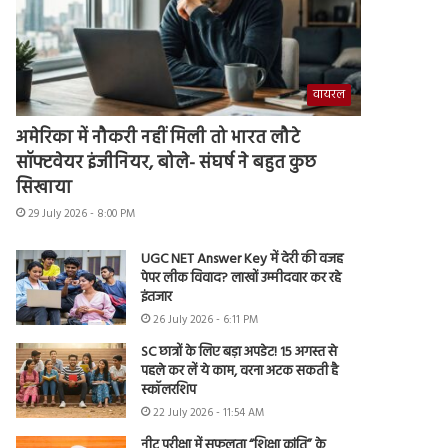
वायरल
अमेरिका में नौकरी नहीं मिली तो भारत लौटे
सॉफ्टवेयर इंजीनियर, बोले- संघर्ष ने बहुत कुछ
सिखाया
29 July 2026 - 8:00 PM
UGC NET Answer Key में देरी की वजह
पेपर लीक विवाद? लाखों उम्मीदवार कर रहे
इंतजार
26 July 2026 - 6:11 PM
SC छात्रों के लिए बड़ा अपडेट! 15 अगस्त से
पहले कर लें ये काम, वरना अटक सकती है
स्कॉलरशिप
22 July 2026 - 11:54 AM
नीट परीक्षा में सफलता “शिक्षा क्रांति” के