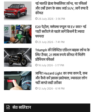
नई मारुति ब्रेजा फेसलिफ्ट लॉन्च, नए फीचर्स
और टर्बो इंजन के साथ आई SUV, जानें क्या है
कीमत
26 July 2026 - 3:56 PM
E20 पेट्रोल, फ्लेक्स फ्यूल या EV कार? नई
गाड़ी खरीदने से पहले जानें किसमें है ज्यादा
फायदा
23 July 2026 - 7:41 PM
Triumph की लिमिटेड एडिशन बाइक लॉन्च के
लिए तैयार, 21 लाख रुपये कीमत में मिलेंगे
प्रीमियम फीचर्स
16 July 2026 - 3:17 PM
जानिए Hazard Light का क्या काम है, कब
और कैसे करें इसका इस्तेमाल, ज्यादातर लोग
नहीं जानते सही तरीका
12 July 2026 - 6:14 PM
खेत खलिहान