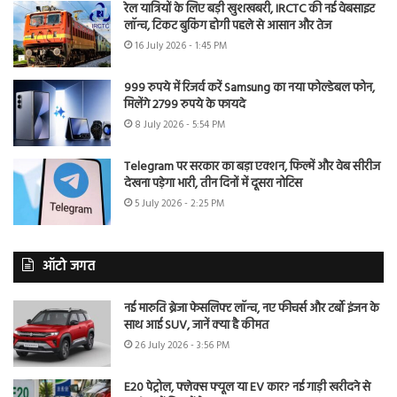
रेल यात्रियों के लिए बड़ी खुशखबरी, IRCTC की नई वेबसाइट
लॉन्च, टिकट बुकिंग होगी पहले से आसान और तेज
16 July 2026 - 1:45 PM
999 रुपये में रिजर्व करें Samsung का नया फोल्डेबल फोन,
मिलेंगे 2799 रुपये के फायदे
8 July 2026 - 5:54 PM
Telegram पर सरकार का बड़ा एक्शन, फिल्में और वेब सीरीज
देखना पड़ेगा भारी, तीन दिनों में दूसरा नोटिस
5 July 2026 - 2:25 PM
ऑटो जगत
नई मारुति ब्रेजा फेसलिफ्ट लॉन्च, नए फीचर्स और टर्बो इंजन के
साथ आई SUV, जानें क्या है कीमत
26 July 2026 - 3:56 PM
E20 पेट्रोल, फ्लेक्स फ्यूल या EV कार? नई गाड़ी खरीदने से