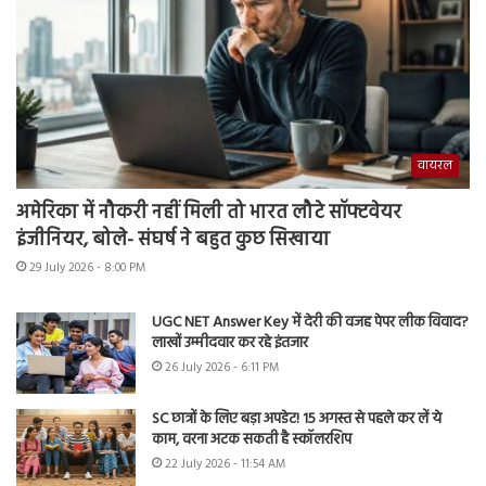
वायरल
अमेरिका में नौकरी नहीं मिली तो भारत लौटे सॉफ्टवेयर
इंजीनियर, बोले- संघर्ष ने बहुत कुछ सिखाया
29 July 2026 - 8:00 PM
UGC NET Answer Key में देरी की वजह पेपर लीक विवाद?
लाखों उम्मीदवार कर रहे इंतजार
26 July 2026 - 6:11 PM
SC छात्रों के लिए बड़ा अपडेट! 15 अगस्त से पहले कर लें ये
काम, वरना अटक सकती है स्कॉलरशिप
22 July 2026 - 11:54 AM