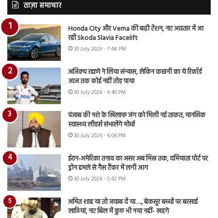
ताज़ा समाचार
Honda City और Verna की बढ़ी टेंशन, नए अवतार में आ
रही Skoda Slavia Facelift
30 July 2026 - 7:48 PM
अजिंक्य रहाणे ने लिया संन्यास, लेकिन कप्तानी का ये रिकॉर्ड
आज तक कोई नहीं तोड़ पाया
30 July 2026 - 6:40 PM
पंजाब की नशे के खिलाफ जंग को मिली नई ताकत, मानसिक
स्वास्थ्य लीडर्स संभालेंगे मोर्चा
30 July 2026 - 6:06 PM
ईरान-अमेरिका तनाव का असर अब मिस्र तक, दमियाता पोर्ट पर
ड्रोन हमले से गैस टैंकर में लगी आग
30 July 2026 - 5:42 PM
अमित शाह या तो जवाब दें या…., बेकसूर बच्चों पर बरसाई
लाठियां, नए बिल में कुछ भी नया नहीं- खड़गे