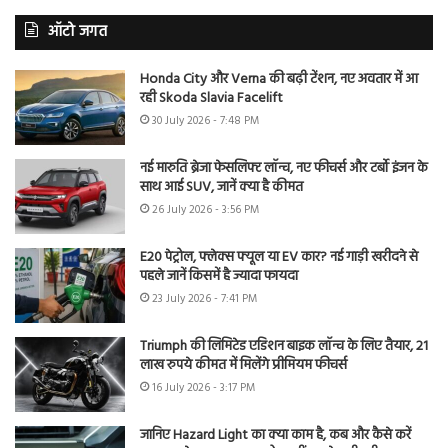
ऑटो जगत
Honda City और Verna की बढ़ी टेंशन, नए अवतार में आ
रही Skoda Slavia Facelift
30 July 2026 - 7:48 PM
नई मारुति ब्रेजा फेसलिफ्ट लॉन्च, नए फीचर्स और टर्बो इंजन के
साथ आई SUV, जानें क्या है कीमत
26 July 2026 - 3:56 PM
E20 पेट्रोल, फ्लेक्स फ्यूल या EV कार? नई गाड़ी खरीदने से
पहले जानें किसमें है ज्यादा फायदा
23 July 2026 - 7:41 PM
Triumph की लिमिटेड एडिशन बाइक लॉन्च के लिए तैयार, 21
लाख रुपये कीमत में मिलेंगे प्रीमियम फीचर्स
16 July 2026 - 3:17 PM
जानिए Hazard Light का क्या काम है, कब और कैसे करें