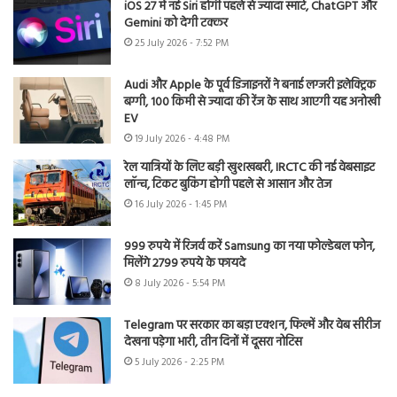
iOS 27 में नई Siri होगी पहले से ज्यादा स्मार्ट, ChatGPT और
Gemini को देगी टक्कर
25 July 2026 - 7:52 PM
Audi और Apple के पूर्व डिजाइनरों ने बनाई लग्जरी इलेक्ट्रिक
बग्गी, 100 किमी से ज्यादा की रेंज के साथ आएगी यह अनोखी
EV
19 July 2026 - 4:48 PM
रेल यात्रियों के लिए बड़ी खुशखबरी, IRCTC की नई वेबसाइट
लॉन्च, टिकट बुकिंग होगी पहले से आसान और तेज
16 July 2026 - 1:45 PM
999 रुपये में रिजर्व करें Samsung का नया फोल्डेबल फोन,
मिलेंगे 2799 रुपये के फायदे
8 July 2026 - 5:54 PM
Telegram पर सरकार का बड़ा एक्शन, फिल्में और वेब सीरीज
देखना पड़ेगा भारी, तीन दिनों में दूसरा नोटिस
5 July 2026 - 2:25 PM