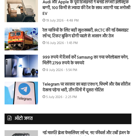
Audi और Apple के पूर्व डिजाइनरों ने बनाई लग्जरी इलेक्ट्रिक
बग्गी, 100 किमी से ज्यादा की रेंज के साथ आएगी यह अनोखी
EV
19 July 2026 - 4:48 PM
रेल यात्रियों के लिए बड़ी खुशखबरी, IRCTC की नई वेबसाइट
लॉन्च, टिकट बुकिंग होगी पहले से आसान और तेज
16 July 2026 - 1:45 PM
999 रुपये में रिजर्व करें Samsung का नया फोल्डेबल फोन,
मिलेंगे 2799 रुपये के फायदे
8 July 2026 - 5:54 PM
Telegram पर सरकार का बड़ा एक्शन, फिल्में और वेब सीरीज
देखना पड़ेगा भारी, तीन दिनों में दूसरा नोटिस
5 July 2026 - 2:25 PM
ऑटो जगत
नई मारुति ब्रेजा फेसलिफ्ट लॉन्च, नए फीचर्स और टर्बो इंजन के