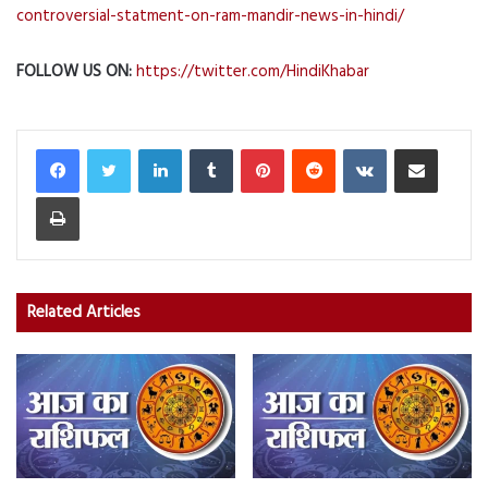
controversial-statment-on-ram-mandir-news-in-hindi/
FOLLOW US ON:
https://twitter.com/HindiKhabar
LinkedIn
Tumblr
Pinterest
Reddit
VKontakte
Share via Email
Print
Related Articles