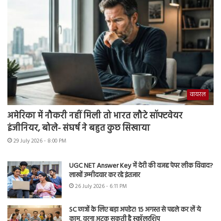
वायरल
अमेरिका में नौकरी नहीं मिली तो भारत लौटे सॉफ्टवेयर
इंजीनियर, बोले- संघर्ष ने बहुत कुछ सिखाया
29 July 2026 - 8:00 PM
UGC NET Answer Key में देरी की वजह पेपर लीक विवाद?
लाखों उम्मीदवार कर रहे इंतजार
26 July 2026 - 6:11 PM
SC छात्रों के लिए बड़ा अपडेट! 15 अगस्त से पहले कर लें ये
काम, वरना अटक सकती है स्कॉलरशिप