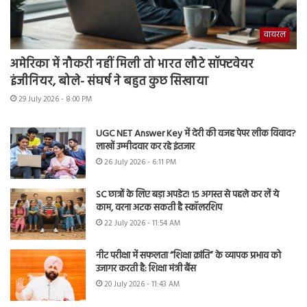
वायरल
अमेरिका में नौकरी नहीं मिली तो भारत लौटे सॉफ्टवेयर
इंजीनियर, बोले- संघर्ष ने बहुत कुछ सिखाया
29 July 2026 - 8:00 PM
UGC NET Answer Key में देरी की वजह पेपर लीक विवाद?
लाखों उम्मीदवार कर रहे इंतजार
26 July 2026 - 6:11 PM
SC छात्रों के लिए बड़ा अपडेट! 15 अगस्त से पहले कर लें ये
काम, वरना अटक सकती है स्कॉलरशिप
22 July 2026 - 11:54 AM
नीट परीक्षा में सफलता “शिक्षा क्रांति” के व्यापक प्रभाव को
उजागर करती है: शिक्षा मंत्री बैंस
20 July 2026 - 11:43 AM