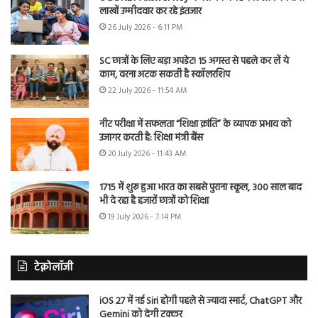
लाखों उम्मीदवार कर रहे इंतजार
26 July 2026 - 6:11 PM
SC छात्रों के लिए बड़ा अपडेट! 15 अगस्त से पहले कर लें ये
काम, वरना अटक सकती है स्कॉलरशिप
22 July 2026 - 11:54 AM
नीट परीक्षा में सफलता “शिक्षा क्रांति” के व्यापक प्रभाव को
उजागर करती है: शिक्षा मंत्री बैंस
20 July 2026 - 11:43 AM
1715 में शुरू हुआ भारत का सबसे पुराना स्कूल, 300 साल बाद
भी दे रहा है हजारों छात्रों को शिक्षा
19 July 2026 - 7:14 PM
टेक्नोलॉजी
iOS 27 में नई Siri होगी पहले से ज्यादा स्मार्ट, ChatGPT और
Gemini को देगी टक्कर