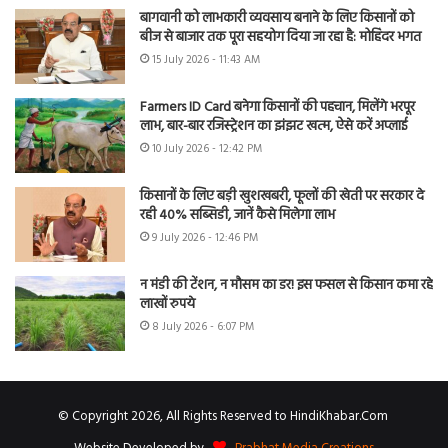
बागवानी को लाभकारी व्यवसाय बनाने के लिए किसानों को
बीज से बाजार तक पूरा सहयोग दिया जा रहा है: मोहिंदर भगत
15 July 2026 - 11:43 AM
Farmers ID Card बनेगा किसानों की पहचान, मिलेंगे भरपूर
लाभ, बार-बार रजिस्ट्रेशन का झंझट खत्म, ऐसे करें अप्लाई
10 July 2026 - 12:42 PM
किसानों के लिए बड़ी खुशखबरी, फूलों की खेती पर सरकार दे
रही 40% सब्सिडी, जानें कैसे मिलेगा लाभ
9 July 2026 - 12:46 PM
न मंडी की टेंशन, न मौसम का डर! इस फसल से किसान कमा रहे
लाखों रुपये
8 July 2026 - 6:07 PM
© Copyright 2026, All Rights Reserved to HindiKhabar.Com