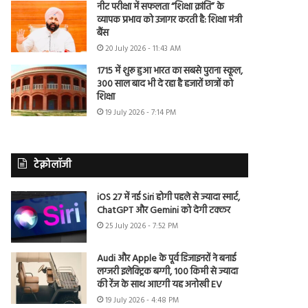
नीट परीक्षा में सफलता “शिक्षा क्रांति” के
व्यापक प्रभाव को उजागर करती है: शिक्षा मंत्री
बैंस
20 July 2026 - 11:43 AM
1715 में शुरू हुआ भारत का सबसे पुराना स्कूल,
300 साल बाद भी दे रहा है हजारों छात्रों को
शिक्षा
19 July 2026 - 7:14 PM
टेक्नोलॉजी
iOS 27 में नई Siri होगी पहले से ज्यादा स्मार्ट,
ChatGPT और Gemini को देगी टक्कर
25 July 2026 - 7:52 PM
Audi और Apple के पूर्व डिजाइनरों ने बनाई
लग्जरी इलेक्ट्रिक बग्गी, 100 किमी से ज्यादा
की रेंज के साथ आएगी यह अनोखी EV
19 July 2026 - 4:48 PM