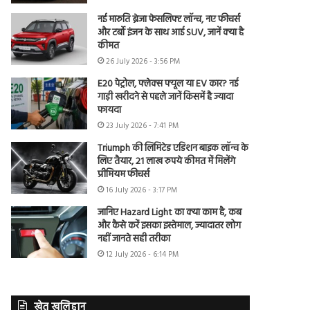
नई मारुति ब्रेजा फेसलिफ्ट लॉन्च, नए फीचर्स
और टर्बो इंजन के साथ आई SUV, जानें क्या है
कीमत
26 July 2026 - 3:56 PM
E20 पेट्रोल, फ्लेक्स फ्यूल या EV कार? नई
गाड़ी खरीदने से पहले जानें किसमें है ज्यादा
फायदा
23 July 2026 - 7:41 PM
Triumph की लिमिटेड एडिशन बाइक लॉन्च के
लिए तैयार, 21 लाख रुपये कीमत में मिलेंगे
प्रीमियम फीचर्स
16 July 2026 - 3:17 PM
जानिए Hazard Light का क्या काम है, कब
और कैसे करें इसका इस्तेमाल, ज्यादातर लोग
नहीं जानते सही तरीका
12 July 2026 - 6:14 PM
खेत खलिहान