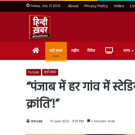
Friday, July 31 2026
About
Privacy Policy
Video
Li
Home
Live
बड़ी ख़बर
राष्ट्रीय
विदेश
राज्य
TV
Punjab
बड़ी ख़बर
“पंजाब में हर गांव में स
क्रांति’!”
Amzad
11 June 2025 - 9:59 PM
3 minutes read