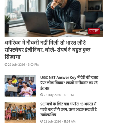
वायरल
अमेरिका में नौकरी नहीं मिली तो भारत लौटे
सॉफ्टवेयर इंजीनियर, बोले- संघर्ष ने बहुत कुछ
सिखाया
29 July 2026 - 8:00 PM
UGC NET Answer Key में देरी की वजह
पेपर लीक विवाद? लाखों उम्मीदवार कर रहे
इंतजार
26 July 2026 - 6:11 PM
SC छात्रों के लिए बड़ा अपडेट! 15 अगस्त से
पहले कर लें ये काम, वरना अटक सकती है
स्कॉलरशिप
22 July 2026 - 11:54 AM