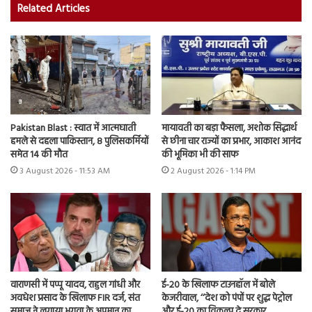
Related Articles
Pakistan Blast : स्वात में आत्मघाती
मायावती का बड़ा फैसला, अशोक सिद्धार्थ
हमले से दहला पाकिस्तान, 8 पुलिसकर्मियों
से छीना चार राज्यों का प्रभार, आकाश आनंद
समेत 14 की मौत
की भूमिका भी की साफ
3 August 2026 - 11:53 AM
2 August 2026 - 1:14 PM
वाराणसी में पप्पू यादव, राहुल गांधी और
ई-20 के खिलाफ टाउनहॉल में बोले
अवधेश प्रसाद के खिलाफ FIR दर्ज, संत
केजरीवाल, ‘‘देश को पंपों पर शुद्ध पेट्रोल
समाज ने लगाया भगवा के अपमान का
और ई-20 का विकल्प दे सरकार