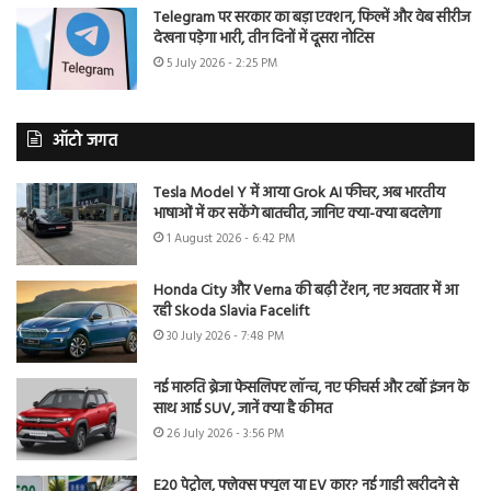
Telegram पर सरकार का बड़ा एक्शन, फिल्में और वेब सीरीज
देखना पड़ेगा भारी, तीन दिनों में दूसरा नोटिस
5 July 2026 - 2:25 PM
ऑटो जगत
Tesla Model Y में आया Grok AI फीचर, अब भारतीय
भाषाओं में कर सकेंगे बातचीत, जानिए क्या-क्या बदलेगा
1 August 2026 - 6:42 PM
Honda City और Verna की बढ़ी टेंशन, नए अवतार में आ
रही Skoda Slavia Facelift
30 July 2026 - 7:48 PM
नई मारुति ब्रेजा फेसलिफ्ट लॉन्च, नए फीचर्स और टर्बो इंजन के
साथ आई SUV, जानें क्या है कीमत
26 July 2026 - 3:56 PM
E20 पेट्रोल, फ्लेक्स फ्यूल या EV कार? नई गाड़ी खरीदने से