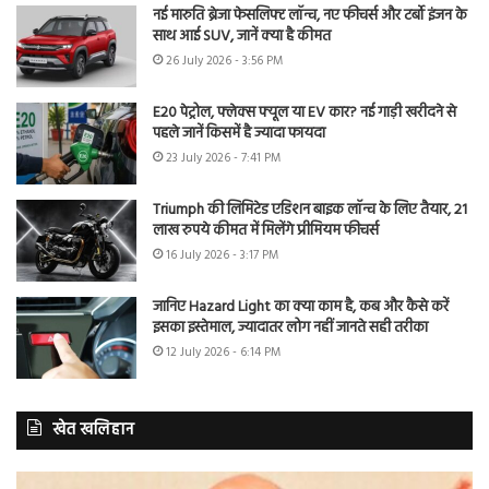
नई मारुति ब्रेजा फेसलिफ्ट लॉन्च, नए फीचर्स और टर्बो इंजन के
साथ आई SUV, जानें क्या है कीमत
26 July 2026 - 3:56 PM
E20 पेट्रोल, फ्लेक्स फ्यूल या EV कार? नई गाड़ी खरीदने से
पहले जानें किसमें है ज्यादा फायदा
23 July 2026 - 7:41 PM
Triumph की लिमिटेड एडिशन बाइक लॉन्च के लिए तैयार, 21
लाख रुपये कीमत में मिलेंगे प्रीमियम फीचर्स
16 July 2026 - 3:17 PM
जानिए Hazard Light का क्या काम है, कब और कैसे करें
इसका इस्तेमाल, ज्यादातर लोग नहीं जानते सही तरीका
12 July 2026 - 6:14 PM
खेत खलिहान