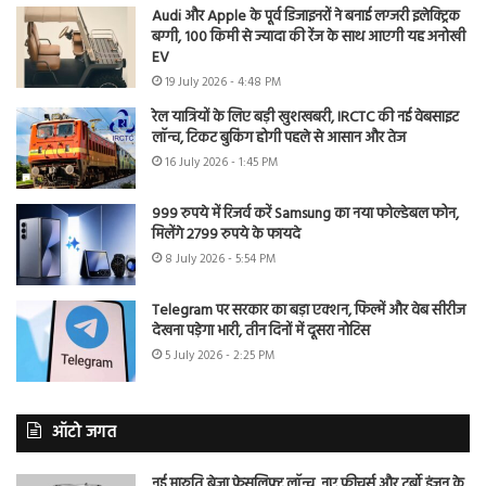
Audi और Apple के पूर्व डिजाइनरों ने बनाई लग्जरी इलेक्ट्रिक
बग्गी, 100 किमी से ज्यादा की रेंज के साथ आएगी यह अनोखी
EV
19 July 2026 - 4:48 PM
रेल यात्रियों के लिए बड़ी खुशखबरी, IRCTC की नई वेबसाइट
लॉन्च, टिकट बुकिंग होगी पहले से आसान और तेज
16 July 2026 - 1:45 PM
999 रुपये में रिजर्व करें Samsung का नया फोल्डेबल फोन,
मिलेंगे 2799 रुपये के फायदे
8 July 2026 - 5:54 PM
Telegram पर सरकार का बड़ा एक्शन, फिल्में और वेब सीरीज
देखना पड़ेगा भारी, तीन दिनों में दूसरा नोटिस
5 July 2026 - 2:25 PM
ऑटो जगत
नई मारुति ब्रेजा फेसलिफ्ट लॉन्च, नए फीचर्स और टर्बो इंजन के